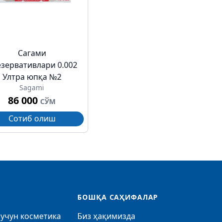
Сагами
зервативлари 0.002
Ултра юпқа №2
Sagami
86 000
СЎМ
Сотиб олиш
БОШҚА САҲИФАЛАР
учун косметика
Биз ҳақимизда