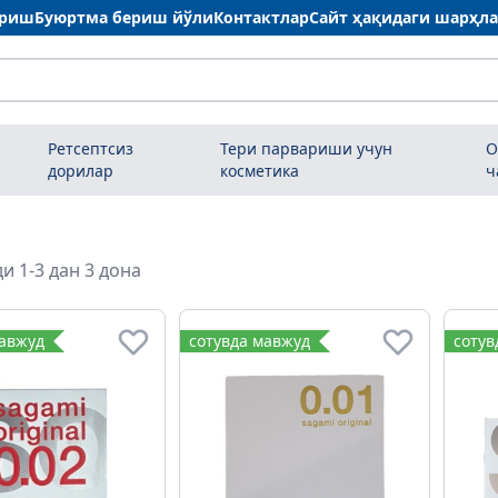
ариш
Буюртма бериш йўли
Контактлар
Сайт ҳақидаги шарҳл
Ретсептсиз
Тери парвариши учун
О
дорилар
косметика
ч
и 1-3 дан 3 дона
мавжуд
сотувда мавжуд
сотув