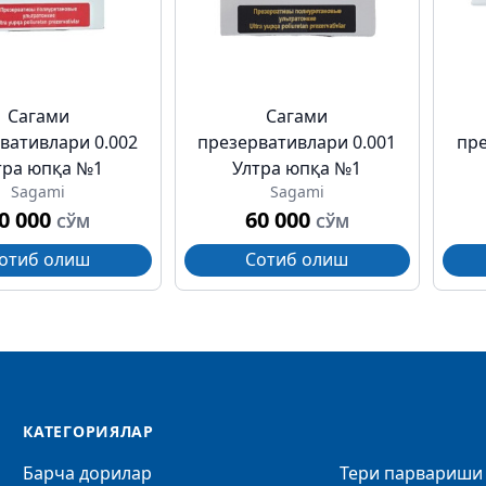
Сагами
Сагами
вативлари 0.002
презервативлари 0.001
пре
тра юпқа №1
Ултра юпқа №1
Sagami
Sagami
0 000
60 000
СЎМ
СЎМ
отиб олиш
Сотиб олиш
КАТЕГОРИЯЛАР
Барча дорилар
Тери парвариши 