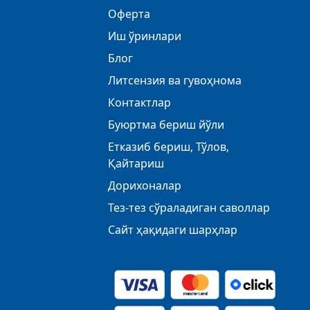
Оферта
Иш ўринлари
Блог
Литсензия ва гувоҳнома
Контактлар
Буюртма бериш йўли
Етказиб бериш, Тўлов,
Қайтариш
Дорихоналар
Тез-тез сўраладиган саволлар
Сайт ҳақидаги шарҳлар