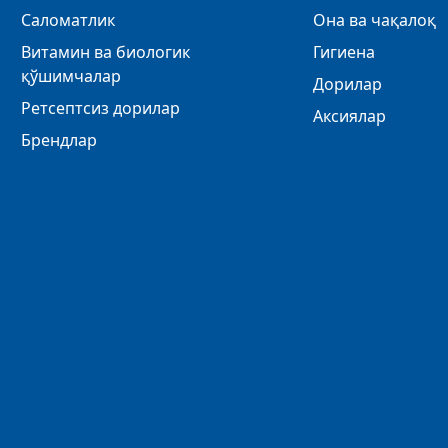
Саломатлик
Она ва чақалоқ
Витамин ва биологик
Гигиена
қўшимчалар
Дорилар
Ретсептсиз дорилар
Аксиялар
Брендлар