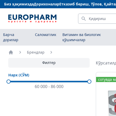
Биз ҳақимизда
Дорихоналар
Етказиб бериш, Тўлов, Қайт
Қидириш
Барча
Саломатлик
Витамин ва биологик
дорилар
қўшимчалар
Брендлар
Бош саҳифа
Филтер
Кўрсатилд
Нарх (СЎМ)
сотувда 
60 000
-
86 000