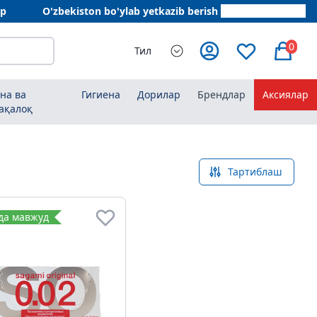
ар
O'zbekiston bo'ylab yetkazib berish
+998 78 555 64 20
0
Тил
на ва
Гигиена
Дорилар
Брендлар
Аксиялар
ақалоқ
Тартиблаш
да мавжуд