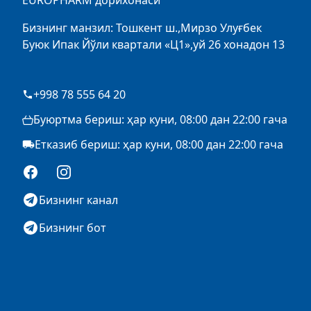
EUROPHARM дорихонаси
Бизнинг манзил: Тошкент ш.,Мирзо Улуғбек
Буюк Ипак Йўли квартали «Ц1»,уй 26 хонадон 13
+998 78 555 64 20
Буюртма бериш: ҳар куни, 08:00 дан 22:00 гача
Етказиб бериш: ҳар куни, 08:00 дан 22:00 гача
Facebook
Instagram
Бизнинг канал
Бизнинг бот