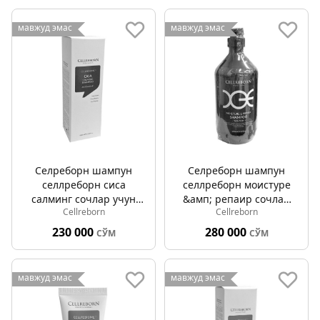
мавжуд эмас
мавжуд эмас
Селреборн шампун
Селреборн шампун
cеллреборн cиcа
cеллреборн моистуре
cалминг сочлар учун
&амп; репаир сочлар
Cellreborn
Cellreborn
тинчлантирувчи 430мл
учун намловчи 1000мл
230 000
280 000
СЎМ
СЎМ
мавжуд эмас
мавжуд эмас