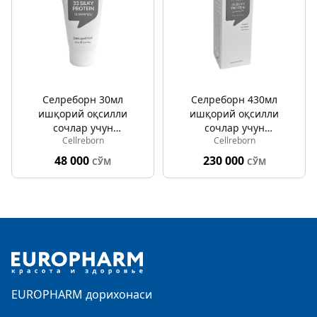
Селреборн 30мл
Селреборн 430мл
ишқорий оқсилли
ишқорий оқсилли
сочлар учун
сочлар учун
Cellreborn
Cellreborn
cеллреборн силкй
cеллреборн силкй
протеин шампуни
протеин шампуни
48 000
230 000
СЎМ
СЎМ
Footer
EUROPHARM дорихонаси