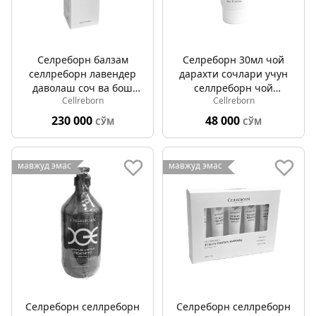
Селреборн балзам
Селреборн 30мл чой
cеллреборн лавендер
дарахти сочлари учун
даволаш соч ва бош
cеллреборн чой
Cellreborn
Cellreborn
териси учун 430мл
дарахти шампуни
230 000
48 000
СЎМ
СЎМ
мавжуд эмас
мавжуд эмас
Селреборн cеллреборн
Селреборн cеллреборн