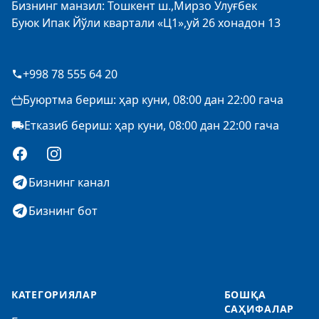
Бизнинг манзил: Тошкент ш.,Мирзо Улуғбек
Буюк Ипак Йўли квартали «Ц1»,уй 26 хонадон 13
+998 78 555 64 20
Буюртма бериш: ҳар куни, 08:00 дан 22:00 гача
Етказиб бериш: ҳар куни, 08:00 дан 22:00 гача
Facebook
Instagram
Бизнинг канал
Бизнинг бот
КАТЕГОРИЯЛАР
БОШҚА
САҲИФАЛАР