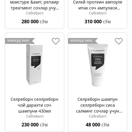
моистуре &амп; репаир
Силкй протеин ампоуле
треатмент сочлар учун
ипак соч ампуласи
Cellreborn
Cellreborn
немлендириcи 1000мл
10мл 5пcс
280 000
310 000
СЎМ
СЎМ
мавжуд эмас
мавжуд эмас
Селреборн cеллреборн
Селреборн шампун
чой дарахти соч
cеллреборн cиcа
шампуни 430мл
cалминг сочлар учун
Cellreborn
Cellreborn
тинчлантирувчи 30мл
230 000
48 000
СЎМ
СЎМ