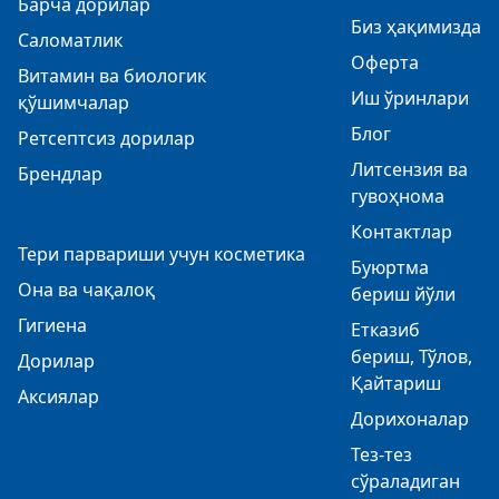
Барча дорилар
Биз ҳақимизда
Саломатлик
Оферта
Витамин ва биологик
Иш ўринлари
қўшимчалар
Блог
Ретсептсиз дорилар
Литсензия ва
Брендлар
гувоҳнома
Контактлар
Тери парвариши учун косметика
Буюртма
Она ва чақалоқ
бериш йўли
Гигиена
Етказиб
бериш, Тўлов,
Дорилар
Қайтариш
Аксиялар
Дорихоналар
Тез-тез
сўраладиган