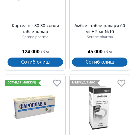
Кортел н - 80 30-сонли
Амбcет таблеткалари 60
таблеткалар
мг + 5 мг №10
Serene pharma
Serene pharma
124 000
45 000
СЎМ
СЎМ
Сотиб олиш
Сотиб олиш
сотувда мавжуд
мавжуд эмас