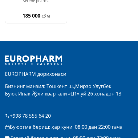
Serene pharma
185 000
СЎМ
Footer
EUROPHARM дорихонаси
Бизнинг манзил: Тошкент ш.,Мирзо Улуғбек
Буюк Ипак Йўли квартали «Ц1»,уй 26 хонадон 13
+998 78 555 64 20
Буюртма бериш: ҳар куни, 08:00 дан 22:00 гача