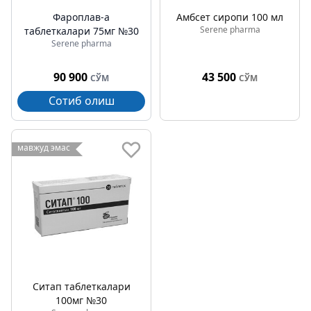
Фароплав-а
Амбcет сиропи 100 мл
Serene pharma
таблеткалари 75мг №30
Serene pharma
90 900
43 500
СЎМ
СЎМ
Сотиб олиш
мавжуд эмас
Ситап таблеткалари
100мг №30