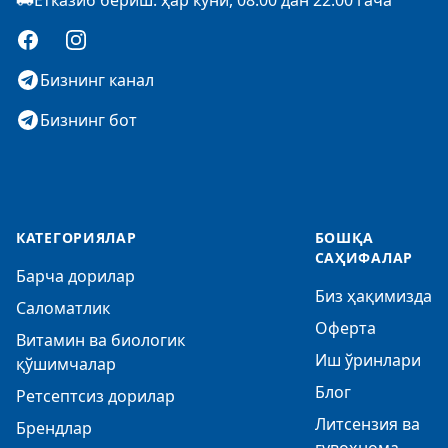
Етказиб бериш: ҳар куни, 08:00 дан 22:00 гача
Facebook
Instagram
Бизнинг канал
Бизнинг бот
КАТЕГОРИЯЛАР
БОШҚА
САҲИФАЛАР
Барча дорилар
Биз ҳақимизда
Саломатлик
Оферта
Витамин ва биологик
Иш ўринлари
қўшимчалар
Блог
Ретсептсиз дорилар
Литсензия ва
Брендлар