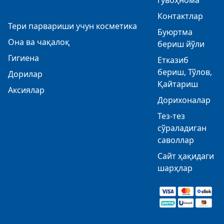
гувоҳнома
Контактлар
Тери парвариши учун косметика
Буюртма
Она ва чақалоқ
бериш йўли
Гигиена
Етказиб
бериш, Тўлов,
Дорилар
Қайтариш
Аксиялар
Дорихоналар
Тез-тез
сўраладиган
саволлар
Сайт ҳақидаги
шарҳлар