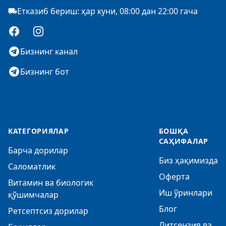
Етказиб бериш: ҳар куни, 08:00 дан 22:00 гача
Facebook
Instagram
Бизнинг канал
Бизнинг бот
КАТЕГОРИЯЛАР
БОШҚА
САҲИФАЛАР
Барча дорилар
Биз ҳақимизда
Саломатлик
Оферта
Витамин ва биологик
Иш ўринлари
қўшимчалар
Блог
Ретсептсиз дорилар
Литсензия ва