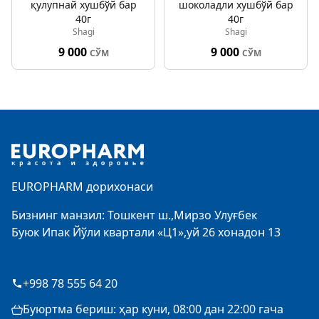
қулупнай хушбўй бар
шоколадли хушбўй бар
40г
40г
Shagi
Shagi
9 000
9 000
СЎМ
СЎМ
Footer
EUROPHARM дорихонаси
Бизнинг манзил: Тошкент ш.,Мирзо Улуғбек
Буюк Ипак Йўли квартали «Ц1»,уй 26 хонадон 13
+998 78 555 64 20
Буюртма бериш: ҳар куни, 08:00 дан 22:00 гача