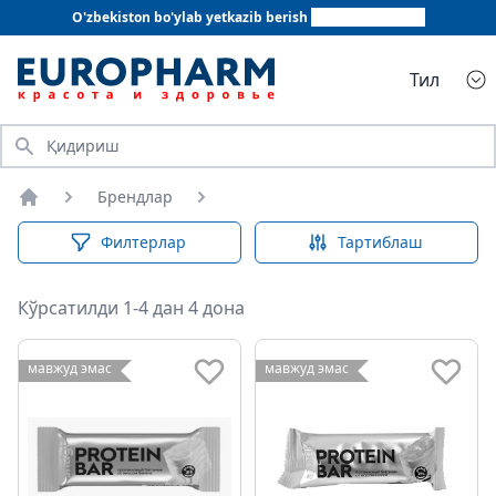
O'zbekiston bo'ylab yetkazib berish
+998 78 555 64 20
Тил
Қидириш
Брендлар
Бош саҳифа
Филтерлар
Тартиблаш
Кўрсатилди 1-4 дан 4 дона
мавжуд эмас
мавжуд эмас