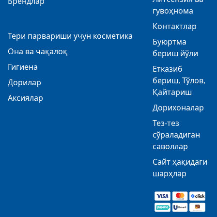
Брендлар
гувоҳнома
Контактлар
Тери парвариши учун косметика
Буюртма
Она ва чақалоқ
бериш йўли
Гигиена
Етказиб
бериш, Тўлов,
Дорилар
Қайтариш
Аксиялар
Дорихоналар
Тез-тез
сўраладиган
саволлар
Сайт ҳақидаги
шарҳлар