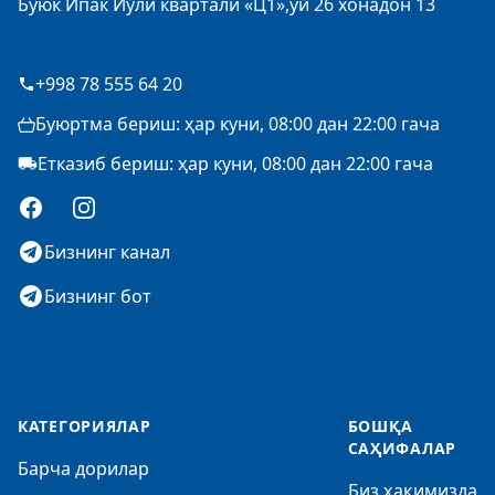
Буюк Ипак Йўли квартали «Ц1»,уй 26 хонадон 13
+998 78 555 64 20
Буюртма бериш: ҳар куни, 08:00 дан 22:00 гача
Етказиб бериш: ҳар куни, 08:00 дан 22:00 гача
Facebook
Instagram
Бизнинг канал
Бизнинг бот
КАТЕГОРИЯЛАР
БОШҚА
САҲИФАЛАР
Барча дорилар
Биз ҳақимизда