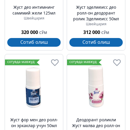
Жуст део интимнинг
Жуст эделwеисс део
самимий жели 125мл
ролл-он деодорант
Швейцария
ролик Эделwеисс 50мл
Швейцария
320 000
312 000
СЎМ
СЎМ
Сотиб олиш
Сотиб олиш
сотувда мавжуд
сотувда мавжуд
Жуст фор мен део ролл-
Деодорант роликли
он эркаклар учун 50мл
Жуст малва део ролл-он