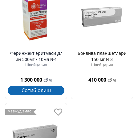
Феринжект эритмаси Д/
Бонвива планшетлари
ин 500мг / 10мл №1
150 мг №3
Швейцария
Швейцария
1 300 000
410 000
СЎМ
СЎМ
Сотиб олиш
мавжуд эмас