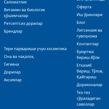
Саломатлик
Оферта
Витамин ва биологик
Иш ўринлари
қўшимчалар
Блог
Ретсептсиз дорилар
Литсензия ва
Брендлар
гувоҳнома
Контактлар
Тери парвариши учун косметика
Буюртма
Она ва чақалоқ
бериш йўли
Гигиена
Етказиб
бериш, Тўлов,
Дорилар
Қайтариш
Аксиялар
Дорихоналар
Тез-тез
сўраладиган
саволлар