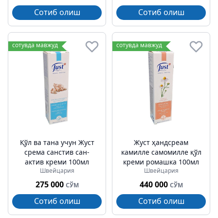
Сотиб олиш
Сотиб олиш
сотувда мавжуд
сотувда мавжуд
Қўл ва тана учун Жуст
Жуст ҳандcреам
cрема санcтив сан-
камилле cамомилле қўл
актив креми 100мл
креми ромашка 100мл
Швейцария
Швейцария
275 000
440 000
СЎМ
СЎМ
Сотиб олиш
Сотиб олиш