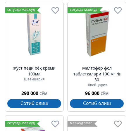
сотувда мавжуд
сотувда мавжуд
Жуст педи оёқ креми
Малтофер фол
100мл
таблеткалари 100 мг №
Швейцария
30
Швейцария
290 000
96 000
СЎМ
СЎМ
Сотиб олиш
Сотиб олиш
сотувда мавжуд
мавжуд эмас