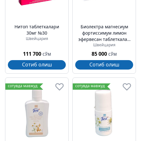
Нитоп таблеткалари
Биолектра магнесиум
30мг №30
фортиссимум лимон
Швейцария
эфервесан таблеткалар
Швейцария
№10
111 700
85 000
СЎМ
СЎМ
Сотиб олиш
Сотиб олиш
сотувда мавжуд
сотувда мавжуд