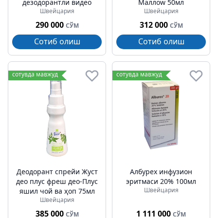
дезодорантли видео
Маллоw 50мл
Швейцария
Швейцария
290 000
312 000
СЎМ
СЎМ
Сотиб олиш
Сотиб олиш
сотувда мавжуд
сотувда мавжуд
Деодорант спрейи Жуст
Албурех инфузион
део плус фреш део-Плус
эритмаси 20% 100мл
Швейцария
яшил чой ва ҳоп 75мл
Швейцария
385 000
1 111 000
СЎМ
СЎМ