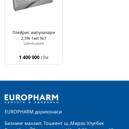
Плейрис ампулалари
2,5% 1мл №7
Швейцария
1 400 000
СЎМ
Footer
EUROPHARM дорихонаси
Бизнинг манзил: Тошкент ш.,Мирзо Улуғбек