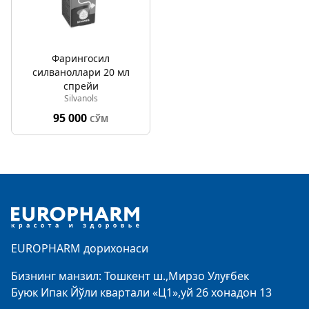
Фарингосил
силваноллари 20 мл
спрейи
Silvanols
95 000
СЎМ
Footer
EUROPHARM дорихонаси
Бизнинг манзил: Тошкент ш.,Мирзо Улуғбек
Буюк Ипак Йўли квартали «Ц1»,уй 26 хонадон 13