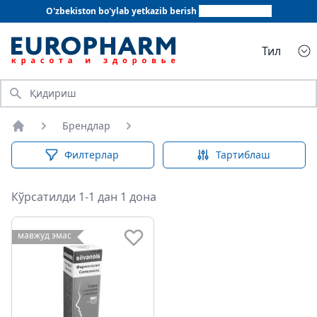
O'zbekiston bo'ylab yetkazib berish
+998 78 555 64 20
Тил
Қидириш
Брендлар
Бош саҳифа
Филтерлар
Тартиблаш
Кўрсатилди 1-1 дан 1 дона
мавжуд эмас