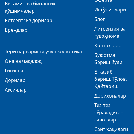
Оферта
Витамин ва биологик
Иш ўринлари
қўшимчалар
Блог
Ретсептсиз дорилар
Литсензия ва
Брендлар
гувоҳнома
Контактлар
Тери парвариши учун косметика
Буюртма
Она ва чақалоқ
бериш йўли
Гигиена
Етказиб
бериш, Тўлов,
Дорилар
Қайтариш
Аксиялар
Дорихоналар
Тез-тез
сўраладиган
саволлар
Сайт ҳақидаги