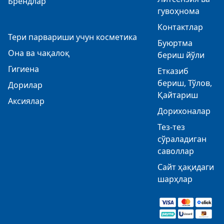
Брендлар
гувоҳнома
Контактлар
Тери парвариши учун косметика
Буюртма
Она ва чақалоқ
бериш йўли
Гигиена
Етказиб
бериш, Тўлов,
Дорилар
Қайтариш
Аксиялар
Дорихоналар
Тез-тез
сўраладиган
саволлар
Сайт ҳақидаги
шарҳлар