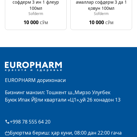
софдерм 3 ин 1 флеур
амаллар софдерм 3 да 1
100мл
қовун 100мл
Sofderm
Sofderm
10 000
10 000
СЎМ
СЎМ
Footer
EUROPHARM дорихонаси
Бизнинг манзил: Тошкент ш.,Мирзо Улуғбек
Буюк Ипак Йўли квартали «Ц1»,уй 26 хонадон 13
+998 78 555 64 20
Буюртма бериш: ҳар куни, 08:00 дан 22:00 гача