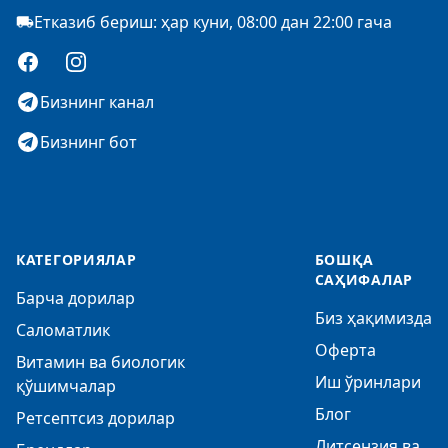
Етказиб бериш: ҳар куни, 08:00 дан 22:00 гача
Facebook
Instagram
Бизнинг канал
Бизнинг бот
КАТЕГОРИЯЛАР
БОШҚА
САҲИФАЛАР
Барча дорилар
Биз ҳақимизда
Саломатлик
Оферта
Витамин ва биологик
Иш ўринлари
қўшимчалар
Блог
Ретсептсиз дорилар
Литсензия ва