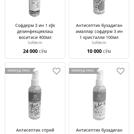
Софдерм 3 ин 1 кўк
Антисептик бузадиган
дезинфекциялаш
амаллар софдерм 3 ин
воситаси 400мл
1 кристалли 100мл
Sofderm
Sofderm
24 000
10 000
СЎМ
СЎМ
мавжуд эмас
мавжуд эмас
Антисептик спрей
Антисептик бузадиган