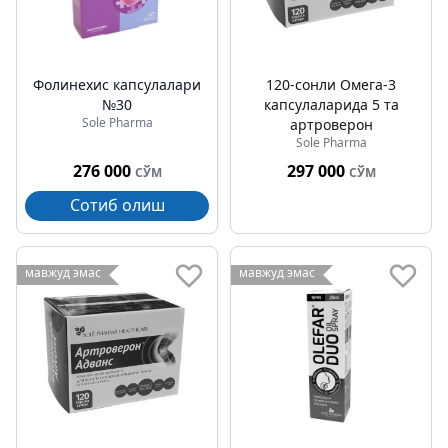
Фолинехис капсулалари
120-сонли Омега-3
№30
капсулаларида 5 та
Sole Pharma
артроверон
Sole Pharma
276 000
297 000
СЎМ
СЎМ
Сотиб олиш
мавжуд эмас
мавжуд эмас