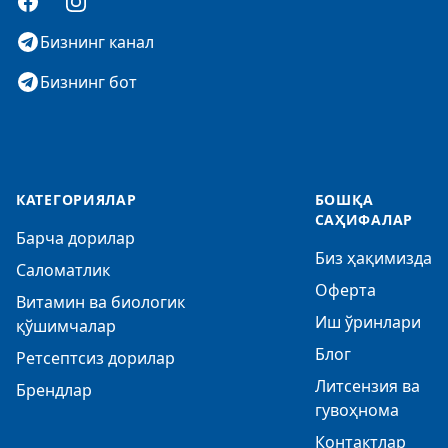
Facebook
Instagram
Бизнинг канал
Бизнинг бот
КАТЕГОРИЯЛАР
БОШҚА
САҲИФАЛАР
Барча дорилар
Биз ҳақимизда
Саломатлик
Оферта
Витамин ва биологик
Иш ўринлари
қўшимчалар
Блог
Ретсептсиз дорилар
Литсензия ва
Брендлар
гувоҳнома
Контактлар