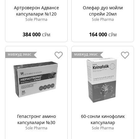
Артроверон Адванcе
Олефар дуо мойли
капсулалари №120
спрейи 20мл
Sole Pharma
Sole Pharma
384 000
164 000
СЎМ
СЎМ
мавжуд эмас
мавжуд эмас
Гепастронг амино
60-сонли кинофолик
капсулалари №30
капсулалар
Sole Pharma
Sole Pharma