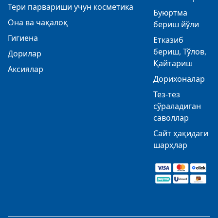
Тери парвариши учун косметика
Буюртма
Она ва чақалоқ
бериш йўли
Гигиена
Етказиб
бериш, Тўлов,
Дорилар
Қайтариш
Аксиялар
Дорихоналар
Тез-тез
сўраладиган
саволлар
Сайт ҳақидаги
шарҳлар