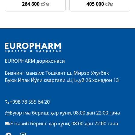
264 600
405 000
СЎМ
СЎМ
Footer
EUROPHARM дорихонаси
Бизнинг манзил: Тошкент ш.,Мирзо Улуғбек
Буюк Ипак Йўли квартали «Ц1»,уй 26 хонадон 13
+998 78 555 64 20
Буюртма бериш: ҳар куни, 08:00 дан 22:00 гача
Етказиб бериш: ҳар куни, 08:00 дан 22:00 гача