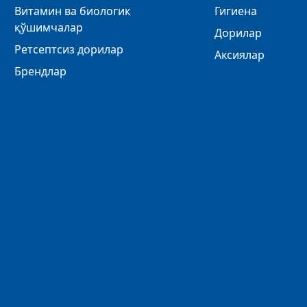
Витамин ва биологик
Гигиена
қўшимчалар
Дорилар
Ретсептсиз дорилар
Аксиялар
Брендлар