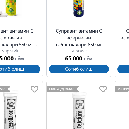
вит витамин C
Суправит витамин C
С
эфервесан
эфервесан
эфе
ткалари 550 мг
таблеткалари 850 мг
SupraVit
SupraVit
№20
№20
5 000
65 000
СЎМ
СЎМ
отиб олиш
Сотиб олиш
мас
мавжуд эмас
мавжу