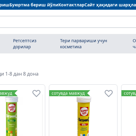
ариш
Буюртма бериш йўли
Контактлар
Сайт ҳақидаги шарҳл
Ретсептсиз
Тери парвариши учун
О
дорилар
косметика
ч
и 1-8 дан 8 дона
мавжуд
сотувда мавжуд
сотув