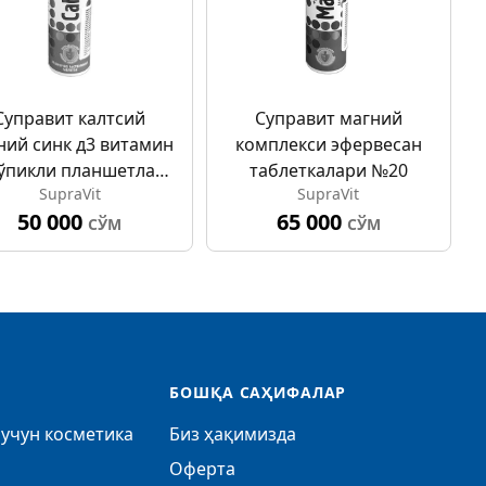
Суправит калтсий
Суправит магний
ний синк д3 витамин
комплекси эфервесан
кўпикли планшетлар
таблеткалари №20
SupraVit
SupraVit
№20
50 000
65 000
СЎМ
СЎМ
БОШҚА САҲИФАЛАР
учун косметика
Биз ҳақимизда
Оферта