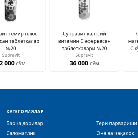
вит темир плюс
Суправит калтсий
сан таблеткалар
витамин C эфервесан
маг
№20
таблеткалари №20
C 
SupraVit
SupraVit
2 000
36 000
СЎМ
СЎМ
КАТЕГОРИЯЛАР
Барча дорилар
Тери парвариши 
Саломатлик
Она ва чақалоқ