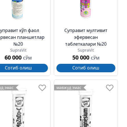
управит кўп фаол
Суправит мултивит
рвесан планшетлар
эфервесан
№20
таблеткалари №20
SupraVit
SupraVit
60 000
50 000
СЎМ
СЎМ
Сотиб олиш
Сотиб олиш
д эмас
мавжуд эмас