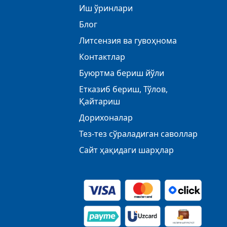
Иш ўринлари
Блог
Литсензия ва гувоҳнома
Контактлар
Буюртма бериш йўли
Етказиб бериш, Тўлов,
Қайтариш
Дорихоналар
Тез-тез сўраладиган саволлар
Сайт ҳақидаги шарҳлар