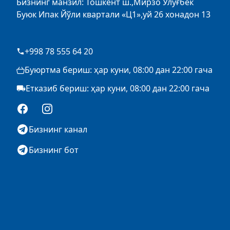
Бизнинг манзил: Тошкент ш.,Мирзо Улуғбек
Буюк Ипак Йўли квартали «Ц1»,уй 26 хонадон 13
+998 78 555 64 20
Буюртма бериш: ҳар куни, 08:00 дан 22:00 гача
Етказиб бериш: ҳар куни, 08:00 дан 22:00 гача
Facebook
Instagram
Бизнинг канал
Бизнинг бот