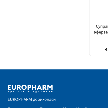
Супра
эферве
4
Footer
EUROPHARM дорихонаси