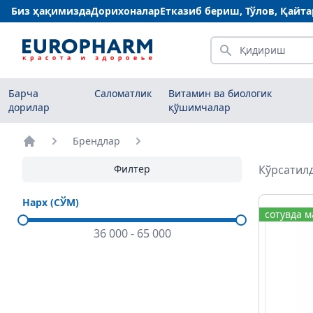
Биз ҳақимизда
Дорихоналар
Етказиб бериш, Тўлов, Қайт
Қидириш
Барча
Саломатлик
Витамин ва биологик
дорилар
қўшимчалар
Брендлар
Бош саҳифа
Филтер
Кўрсатилд
Нарх (СЎМ)
сотувда 
36 000
-
65 000