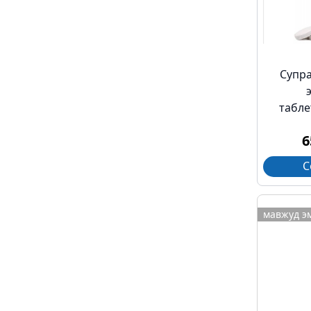
Супра
табле
6
С
мавжуд э