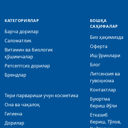
КАТЕГОРИЯЛАР
БОШҚА
САҲИФАЛАР
Барча дорилар
Биз ҳақимизда
Саломатлик
Оферта
Витамин ва биологик
Иш ўринлари
қўшимчалар
Блог
Ретсептсиз дорилар
Литсензия ва
Брендлар
гувоҳнома
Контактлар
Тери парвариши учун косметика
Буюртма
Она ва чақалоқ
бериш йўли
Гигиена
Етказиб
бериш, Тўлов,
Дорилар