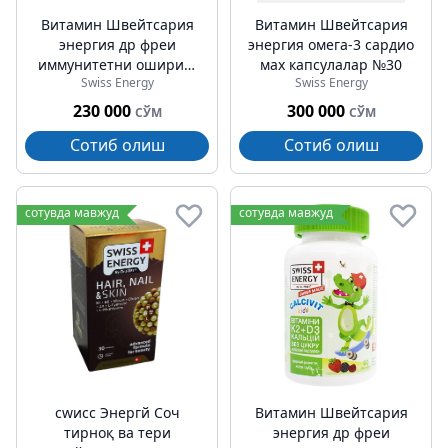
Витамин Швейтсария
Витамин Швейтсария
энергия др фреи
энергия омега-3 cардио
иммунитетни ошириш
мах капсулалар №30
Swiss Energy
Swiss Energy
пастиллари №60
230 000
300 000
СЎМ
СЎМ
Сотиб олиш
Сотиб олиш
сотувда мавжуд
сотувда мавжуд
сwисс Энергй Соч
Витамин Швейтсария
тирноқ ва тери
энергия др фреи