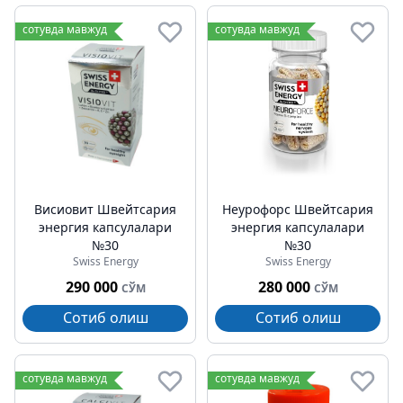
сотувда мавжуд
сотувда мавжуд
Висиовит Швейтсария
Неурофорc Швейтсария
энергия капсулалари
энергия капсулалари
№30
№30
Swiss Energy
Swiss Energy
290 000
280 000
СЎМ
СЎМ
Сотиб олиш
Сотиб олиш
сотувда мавжуд
сотувда мавжуд