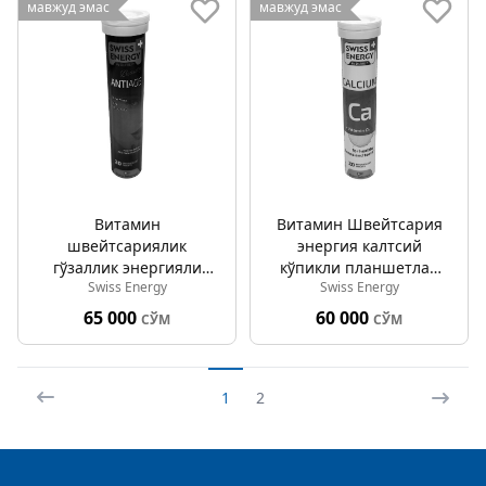
мавжуд эмас
мавжуд эмас
Витамин
Витамин Швейтсария
швейтсариялик
энергия калтсий
гўзаллик энергияли
кўпикли планшетлар
Swiss Energy
Swiss Energy
қаришга қарши
№20
кўпикли планшетлар
65 000
60 000
СЎМ
СЎМ
№20
1
2
Footer