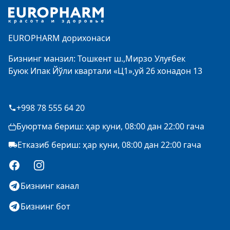
EUROPHARM дорихонаси
Бизнинг манзил: Тошкент ш.,Мирзо Улуғбек
Буюк Ипак Йўли квартали «Ц1»,уй 26 хонадон 13
+998 78 555 64 20
Буюртма бериш: ҳар куни, 08:00 дан 22:00 гача
Етказиб бериш: ҳар куни, 08:00 дан 22:00 гача
Facebook
Instagram
Бизнинг канал
Бизнинг бот