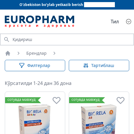
O'zbekiston bo'ylab yetkazib berish
+998 78 555 64 20
Тил
Қидириш
Брендлар
Бош саҳифа
Филтерлар
Тартиблаш
Кўрсатилди 1-24 дан 36 дона
сотувда мавжуд
сотувда мавжуд