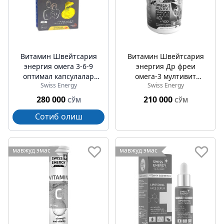
Витамин Швейтсария
Витамин Швейтсария
энергия омега 3-6-9
энергия Др фреи
оптимал капсулалар
омега-3 мултивит
Swiss Energy
Swiss Energy
№30
болалар пастиллери
№60
280 000
210 000
СЎМ
СЎМ
Сотиб олиш
мавжуд эмас
мавжуд эмас