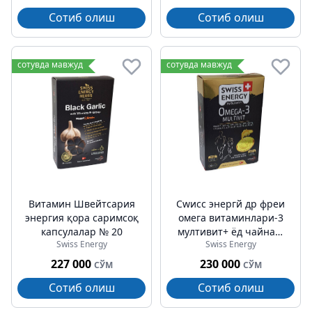
Сотиб олиш
Сотиб олиш
сотувда мавжуд
сотувда мавжуд
Витамин Швейтсария
Сwисс энергй др фреи
энергия қора саримсоқ
омега витаминлари-3
капсулалар № 20
мултивит+ ёд чайнаш
Swiss Energy
Swiss Energy
пастиллари №60
227 000
230 000
СЎМ
СЎМ
Сотиб олиш
Сотиб олиш