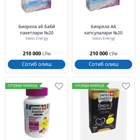
Биорела аб Бабй
Биорела АБ
пакетлари №20
капсулалари №20
Swiss Energy
Swiss Energy
210 000
210 000
СЎМ
СЎМ
Сотиб олиш
Сотиб олиш
сотувда мавжуд
сотувда мавжуд