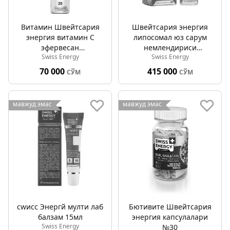
Витамин Швейтсария
Швейтсария энергия
энергия витамин C
липосомал юз сарум
эфервесан
немлендириcи
Swiss Energy
Swiss Energy
таблеткалари №20
липосомал 30мл
70 000
415 000
СЎМ
СЎМ
мавжуд эмас
мавжуд эмас
сwисс Энергй мулти лаб
Бютивите Швейтсария
балзам 15мл
энергия капсулалари
Swiss Energy
№30