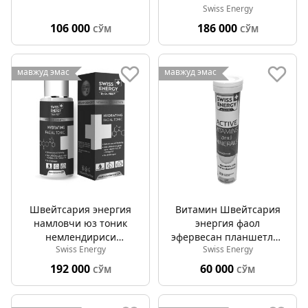
Swiss Energy
106 000
186 000
СЎМ
СЎМ
мавжуд эмас
мавжуд эмас
Швейтсария энергия
Витамин Швейтсария
намловчи юз тоник
энергия фаол
немлендириcи
эфервесан планшетлар
Swiss Energy
Swiss Energy
липосомал сув билан
№20
100мл
192 000
60 000
СЎМ
СЎМ