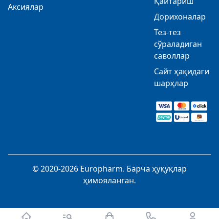
Қайтариш
Аксиялар
Дорихоналар
Тез-тез
сўраладиган
саволлар
Сайт ҳақидаги
шарҳлар
© 2020-2026 Europharm. Барча ҳуқуқлар
ҳимояланган.