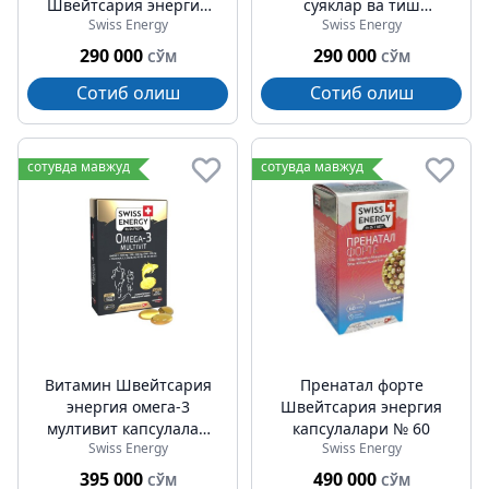
Швейтсария энергия
суяклар ва тиш
Swiss Energy
Swiss Energy
витамин капсулалар
пастиллари №60
№30
290 000
290 000
СЎМ
СЎМ
Сотиб олиш
Сотиб олиш
сотувда мавжуд
сотувда мавжуд
Витамин Швейтсария
Пренатал форте
энергия омега-3
Швейтсария энергия
мултивит капсулалар
капсулалари № 60
Swiss Energy
Swiss Energy
№30
395 000
490 000
СЎМ
СЎМ