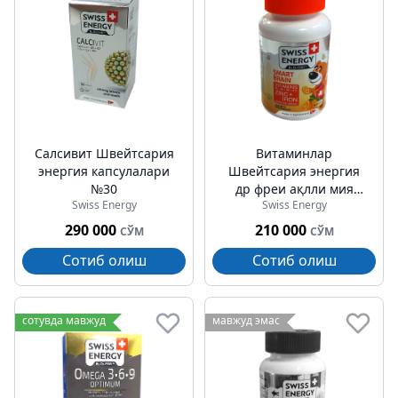
Cалcивит Швейтсария
Витаминлар
энергия капсулалари
Швейтсария энергия
№30
др фреи ақлли мия
Swiss Energy
Swiss Energy
синк ва ёд
таблеткалари билан Но
290 000
210 000
СЎМ
СЎМ
60
Сотиб олиш
Сотиб олиш
сотувда мавжуд
мавжуд эмас