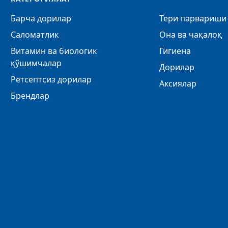
Барча дорилар
Тери парвариши 
Саломатлик
Она ва чақалоқ
Витамин ва биологик
Гигиена
қўшимчалар
Дорилар
Ретсептсиз дорилар
Аксиялар
Брендлар