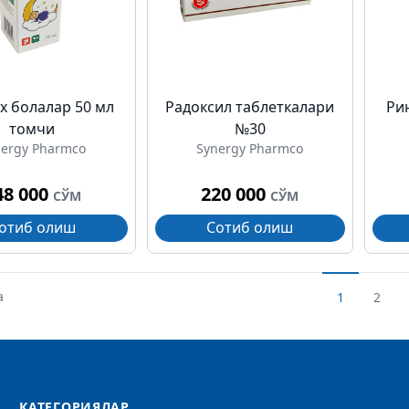
х болалар 50 мл
Радоксил таблеткалари
Ри
томчи
№30
nergy Pharmco
Synergy Pharmco
48 000
220 000
СЎМ
СЎМ
отиб олиш
Сотиб олиш
а
1
2
КАТЕГОРИЯЛАР