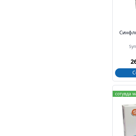
Синфл
Sy
2
С
сотувда 