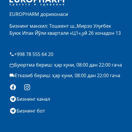
EUROPHARM дорихонаси
Бизнинг манзил: Тошкент ш.,Мирзо Улуғбек
Буюк Ипак Йўли квартали «Ц1»,уй 26 хонадон 13
+998 78 555 64 20
Буюртма бериш: ҳар куни, 08:00 дан 22:00 гача
Етказиб бериш: ҳар куни, 08:00 дан 22:00 гача
Facebook
Instagram
Бизнинг канал
Бизнинг бот