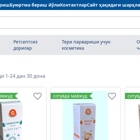
ариш
Буюртма бериш йўли
Контактлар
Сайт ҳақидаги шарҳл
Ретсептсиз
Тери парвариши учун
О
дорилар
косметика
ч
и 1-24 дан 30 дона
мавжуд
сотувда мавжуд
сотув