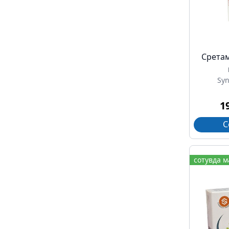
Cретам
Sy
1
С
сотувда 