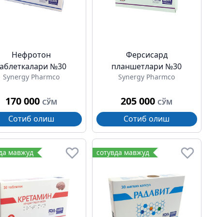
Нефротон
Ферсиcард
таблеткалари №30
планшетлари №30
Synergy Pharmco
Synergy Pharmco
170 000
205 000
СЎМ
СЎМ
Сотиб олиш
Сотиб олиш
да мавжуд
сотувда мавжуд