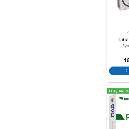
табл
Sy
1
С
сотувда 