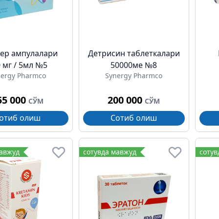
ер ампулалари
Детрисин таблеткалари
 мг / 5мл №5
50000ме №8
nergy Pharmco
Synergy Pharmco
55 000
200 000
СЎМ
СЎМ
отиб олиш
Сотиб олиш
мавжуд
сотувда мавжуд
сотув