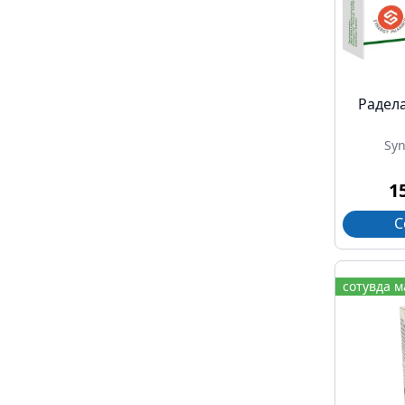
Радел
Sy
1
С
сотувда 