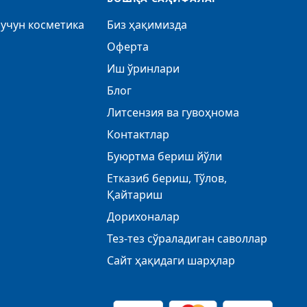
учун косметика
Биз ҳақимизда
Оферта
Иш ўринлари
Блог
Литсензия ва гувоҳнома
Контактлар
Буюртма бериш йўли
Етказиб бериш, Тўлов,
Қайтариш
Дорихоналар
Тез-тез сўраладиган саволлар
Сайт ҳақидаги шарҳлар