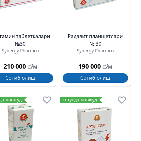
тамин таблеткалари
Радавит планшетлари
№30
№ 30
Synergy Pharmco
Synergy Pharmco
210 000
190 000
СЎМ
СЎМ
Сотиб олиш
Сотиб олиш
да мавжуд
сотувда мавжуд