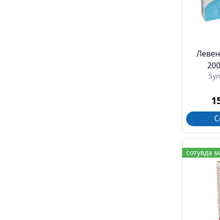
Левен
200
Sy
1
С
сотувда 