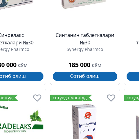
Синрелакс
Синтанин таблеткалари
еткалари №30
№30
nergy Pharmco
Synergy Pharmco
80 000
185 000
СЎМ
СЎМ
отиб олиш
Сотиб олиш
мавжуд
сотувда мавжуд
сотув