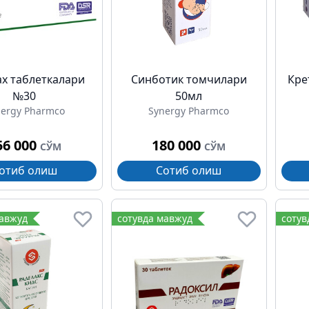
ах таблеткалари
Синботик томчилари
Кре
№30
50мл
nergy Pharmco
Synergy Pharmco
56 000
180 000
СЎМ
СЎМ
отиб олиш
Сотиб олиш
мавжуд
сотувда мавжуд
сотув