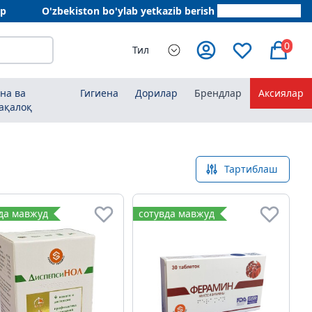
ар
O'zbekiston bo'ylab yetkazib berish
+998 78 555 64 20
0
Тил
на ва
Гигиена
Дорилар
Брендлар
Аксиялар
ақалоқ
Тартиблаш
да мавжуд
сотувда мавжуд