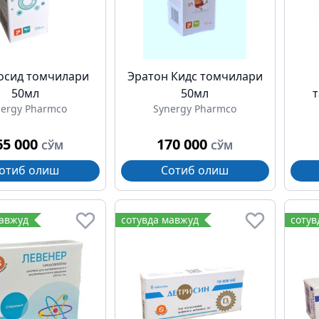
осид томчилари
Эратон Кидс томчилари
50мл
50мл
nergy Pharmco
Synergy Pharmco
65 000
170 000
СЎМ
СЎМ
отиб олиш
Сотиб олиш
мавжуд
сотувда мавжуд
сотув