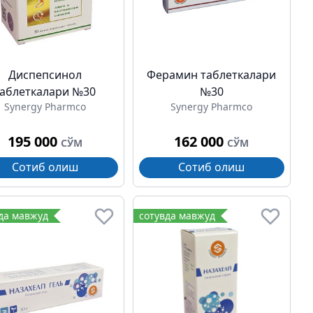
Диспепсинол
Ферамин таблеткалари
таблеткалари №30
№30
Synergy Pharmco
Synergy Pharmco
195 000
162 000
СЎМ
СЎМ
Сотиб олиш
Сотиб олиш
да мавжуд
сотувда мавжуд