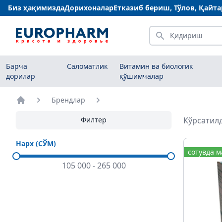
Биз ҳақимизда
Дорихоналар
Етказиб бериш, Тўлов, Қайт
Қидириш
Барча
Саломатлик
Витамин ва биологик
дорилар
қўшимчалар
Брендлар
Бош саҳифа
Филтер
Кўрсатилд
Нарх (СЎМ)
сотувда 
105 000
-
265 000