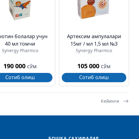
нотин болалар учун
Артексим ампулалари
40 мл томчи
15мг / мл 1,5 мл №3
Synergy Pharmco
Synergy Pharmco
190 000
105 000
СЎМ
СЎМ
Сотиб олиш
Сотиб олиш
Кейинги
БОШҚА САҲИФАЛАР