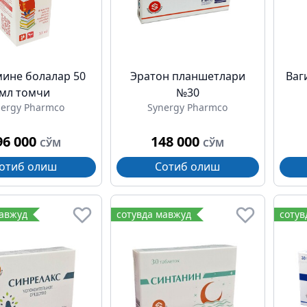
ине болалар 50
Эратон планшетлари
Ваг
мл томчи
№30
nergy Pharmco
Synergy Pharmco
96 000
148 000
СЎМ
СЎМ
отиб олиш
Сотиб олиш
мавжуд
сотувда мавжуд
сотув