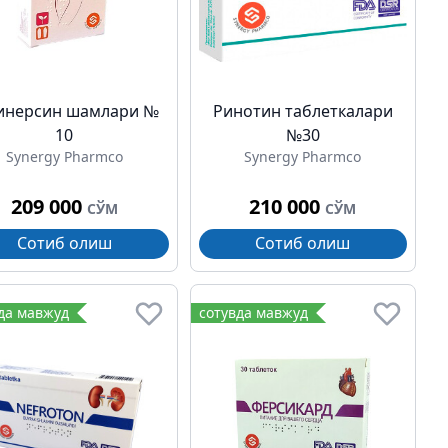
инерсин шамлари №
Ринотин таблеткалари
10
№30
Synergy Pharmco
Synergy Pharmco
209 000
210 000
СЎМ
СЎМ
Сотиб олиш
Сотиб олиш
да мавжуд
сотувда мавжуд