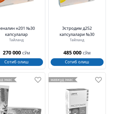
Реналин н201 №30
Эстродим д252
капсулалар
капсулалари №30
Тайланд
Тайланд
270 000
485 000
СЎМ
СЎМ
Сотиб олиш
Сотиб олиш
д эмас
мавжуд эмас