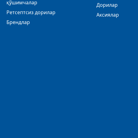
қўшимчалар
Дорилар
Ретсептсиз дорилар
Аксиялар
Брендлар