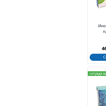
Ино
п
4
С
сотувда 