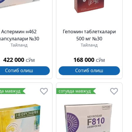
Аспермин н462
Гепомин таблеткалари
капсулалари №30
500 мг №30
Тайланд
Тайланд
422 000
168 000
СЎМ
СЎМ
Сотиб олиш
Сотиб олиш
да мавжуд
сотувда мавжуд