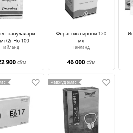
л гранулалари
Фераcтив сиропи 120
Ис
мг/2г Но 100
мл
Тайланд
Тайланд
22 900
46 000
СЎМ
СЎМ
мас
мавжуд эмас