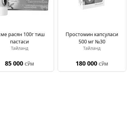
ме расян 100г тиш
Простомин капсуласи
пастаси
500 мг №30
Тайланд
Тайланд
85 000
180 000
СЎМ
СЎМ