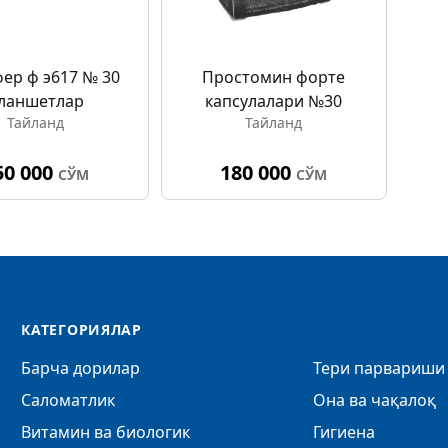
ер ф э617 № 30
Простомин форте
ланшетлар
капсулалари №30
Тайланд
Тайланд
50 000
180 000
СЎМ
СЎМ
КАТЕГОРИЯЛАР
Барча дорилар
Тери парвариши 
Саломатлик
Она ва чақалоқ
Витамин ва биологик
Гигиена