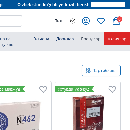
ар
O'zbekiston bo'ylab yetkazib berish
+998 78 555 64 20
0
Тил
на ва
Гигиена
Дорилар
Брендлар
Аксиялар
ақалоқ
Тартиблаш
да мавжуд
сотувда мавжуд