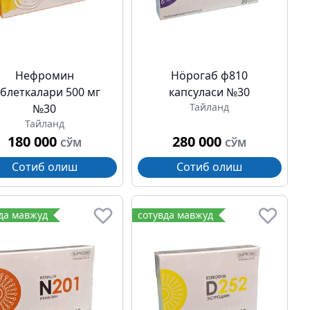
Нефромин
Нöрогаб ф810
аблеткалари 500 мг
капсуласи №30
Тайланд
№30
Тайланд
180 000
280 000
СЎМ
СЎМ
Сотиб олиш
Сотиб олиш
да мавжуд
сотувда мавжуд