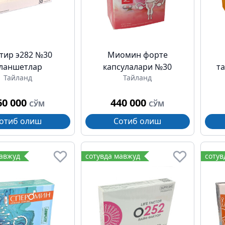
тир э282 №30
Миомин форте
ланшетлар
капсулалари №30
т
Тайланд
Тайланд
60 000
440 000
СЎМ
СЎМ
отиб олиш
Сотиб олиш
мавжуд
сотувда мавжуд
сотув