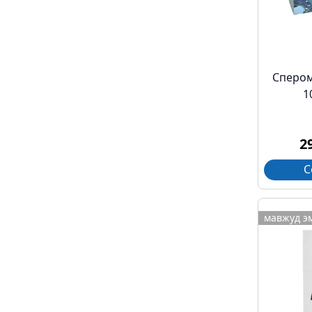
Спером
1
2
С
мавжуд э