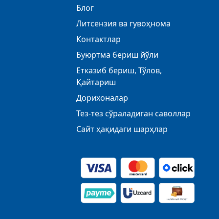
Блог
Литсензия ва гувоҳнома
Контактлар
Буюртма бериш йўли
Етказиб бериш, Тўлов,
Қайтариш
Дорихоналар
Тез-тез сўраладиган саволлар
Сайт ҳақидаги шарҳлар