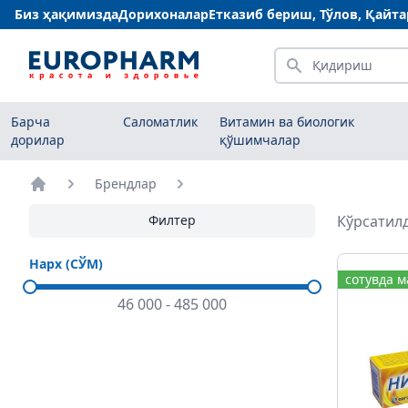
Биз ҳақимизда
Дорихоналар
Етказиб бериш, Тўлов, Қайт
Қидириш
Барча
Саломатлик
Витамин ва биологик
дорилар
қўшимчалар
Брендлар
Бош саҳифа
Филтер
Кўрсатилд
Нарх (СЎМ)
сотувда 
46 000
-
485 000