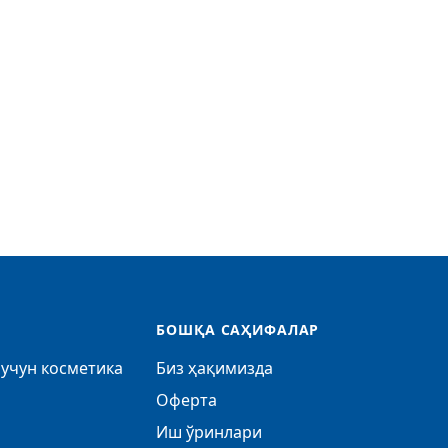
БОШҚА САҲИФАЛАР
учун косметика
Биз ҳақимизда
Оферта
Иш ўринлари