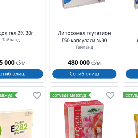
ол гел 2% 30г
Липосомал глутатион
Тайланд
Г50 капсуласи №30
Тайланд
5 000
480 000
СЎМ
СЎМ
отиб олиш
Сотиб олиш
мавжуд
сотувда мавжуд
сотув