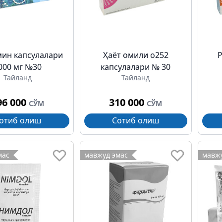
ин капсулалари
Ҳаёт омили о252
000 мг №30
капсулалари № 30
Тайланд
Тайланд
96 000
310 000
СЎМ
СЎМ
отиб олиш
Сотиб олиш
мас
мавжуд эмас
мавжу