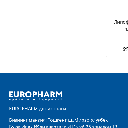
Липоф
п
2
Footer
EUROPHARM дорихонаси
Бизнинг манзил: Тошкент ш.,Мирзо Улуғбек
Буюк Ипак Йўли квартали «Ц1»,уй 26 хонадон 13