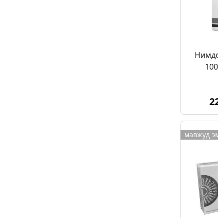
Нимдо
100
2
мавжуд э