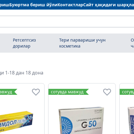
ариш
Буюртма бериш йўли
Контактлар
Сайт ҳақидаги шарҳл
Ретсептсиз
Тери парвариши учун
О
дорилар
косметика
ч
и 1-18 дан 18 дона
мавжуд
сотувда мавжуд
сотув