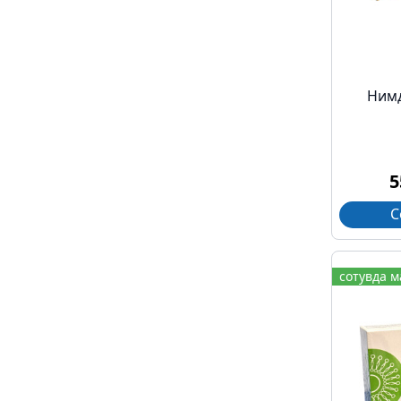
Нимд
5
С
сотувда 