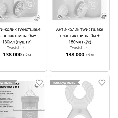
ти-колик тwистшаке
Анти-колик тwистшаке
ластик шиша 0м+
пластик шиша 0м +
180мл (пушти)
180мл (кўк)
Twistshake
Twistshake
138 000
138 000
СЎМ
СЎМ
д эмас
мавжуд эмас