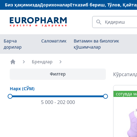
Биз ҳақимизда
Дорихоналар
Етказиб бериш, Тўлов, Қайт
Қидириш
Барча
Саломатлик
Витамин ва биологик
дорилар
қўшимчалар
Брендлар
Бош саҳифа
Филтер
Кўрсатилд
Нарх (СЎМ)
сотувда 
5 000
-
202 000