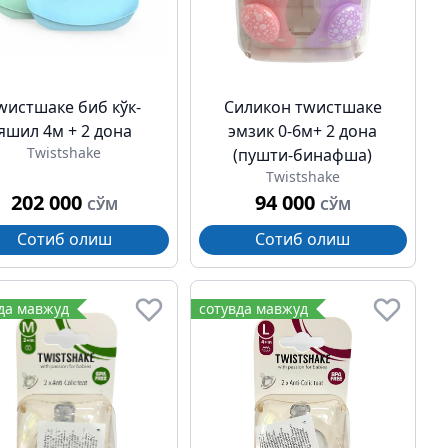
wистшаке биб кўк-
Силикон тwистшаке
яшил 4м + 2 дона
эмзик 0-6м+ 2 дона
Twistshake
(пушти-бинафша)
Twistshake
202 000
94 000
СЎМ
СЎМ
Сотиб олиш
Сотиб олиш
да мавжуд
сотувда мавжуд