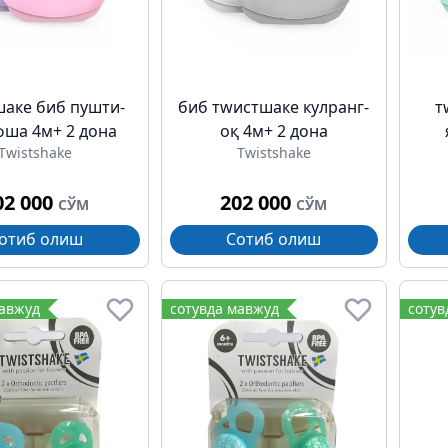
аке биб пушти-
биб тwистшаке кулранг-
т
ша 4м+ 2 дона
оқ 4м+ 2 дона
Twistshake
Twistshake
02 000
202 000
СЎМ
СЎМ
отиб олиш
Сотиб олиш
мавжуд
сотувда мавжуд
сотув