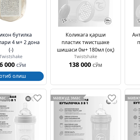
икон бутилка
Коликага қарши
Ан
лари 4 м+ 2 дона
пластик тwистшаке
п
(-)
шишаси 0м+ 180мл (оқ)
Twistshake
Twistshake
6 000
138 000
СЎМ
СЎМ
отиб олиш
мас
мавжуд эмас
мавжу