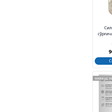
Сил
сўрғич
9
С
мавжуд э