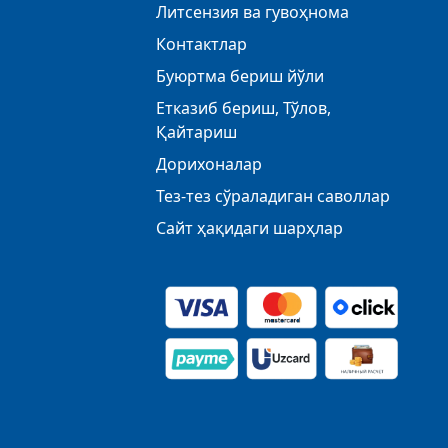
Литсензия ва гувоҳнома
Контактлар
Буюртма бериш йўли
Етказиб бериш, Тўлов,
Қайтариш
Дорихоналар
Тез-тез сўраладиган саволлар
Сайт ҳақидаги шарҳлар