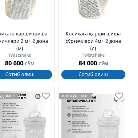
ликага қарши шиша
Коликага қарши шиша
ғичлари 2 м+ 2 дона
сўрғичлари 4м+ 2 дона
(м)
(л)
Twistshake
Twistshake
80 600
84 000
СЎМ
СЎМ
Сотиб олиш
Сотиб олиш
д эмас
мавжуд эмас