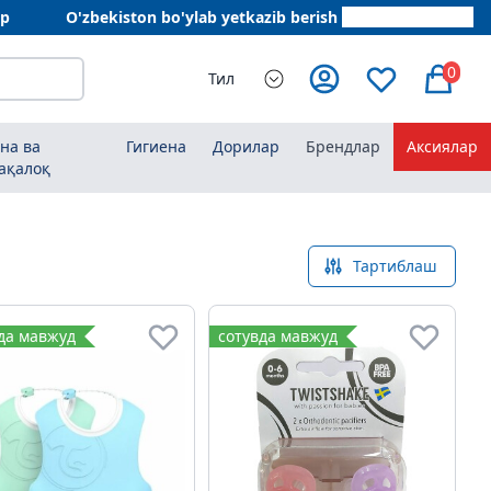
ар
O'zbekiston bo'ylab yetkazib berish
+998 78 555 64 20
0
Тил
на ва
Гигиена
Дорилар
Брендлар
Аксиялар
ақалоқ
Тартиблаш
да мавжуд
сотувда мавжуд