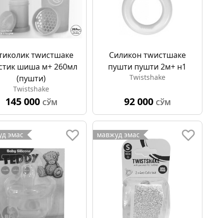
тиколик тwистшаке
Силикон тwистшаке
стик шиша м+ 260мл
пушти пушти 2м+ н1
Twistshake
(пушти)
Twistshake
145 000
92 000
СЎМ
СЎМ
д эмас
мавжуд эмас