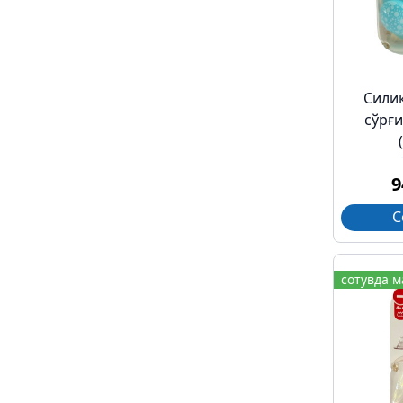
Сили
сўрғи
9
С
сотувда 