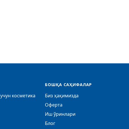
БОШҚА САҲИФАЛАР
учун косметика
Биз ҳақимизда
Оферта
Иш ўринлари
Блог