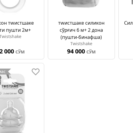
кон тwистшаке
тwистшаке силикон
Сил
ти пушти 2м+
сўрғич 6 м+ 2 дона
Twistshake
(пушти-бинафша)
Twistshake
2 000
94 000
СЎМ
СЎМ
мас