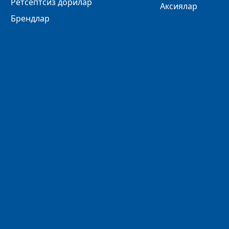
Ретсептсиз дорилар
Аксиялар
Брендлар