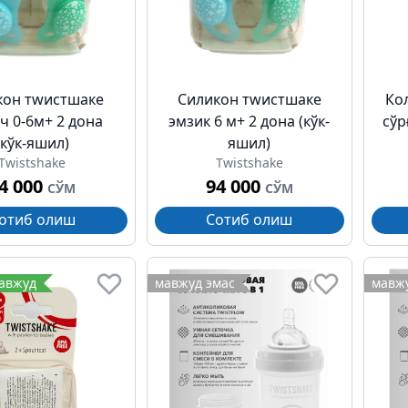
кон тwистшаке
Силикон тwистшаке
Ко
ч 0-6м+ 2 дона
эмзик 6 м+ 2 дона (кўк-
сўр
(кўк-яшил)
яшил)
Twistshake
Twistshake
4 000
94 000
СЎМ
СЎМ
отиб олиш
Сотиб олиш
мавжуд
мавжуд эмас
мавжу