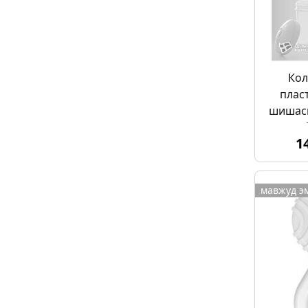
Кол
плас
шишаси
1
мавжуд э