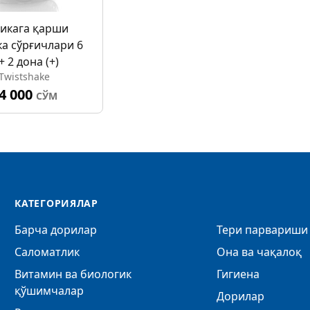
икага қарши
ка сўрғичлари 6
+ 2 дона (+)
Twistshake
4 000
СЎМ
КАТЕГОРИЯЛАР
Барча дорилар
Тери парвариши 
Саломатлик
Она ва чақалоқ
Витамин ва биологик
Гигиена
қўшимчалар
Дорилар