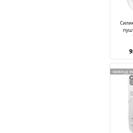
Сили
пуш
9
мавжуд э