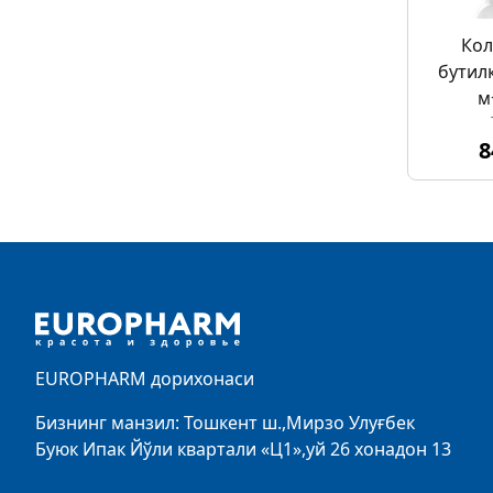
Кол
бутил
м
8
Footer
EUROPHARM дорихонаси
Бизнинг манзил: Тошкент ш.,Мирзо Улуғбек
Буюк Ипак Йўли квартали «Ц1»,уй 26 хонадон 13