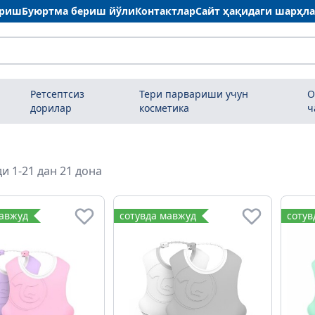
ариш
Буюртма бериш йўли
Контактлар
Сайт ҳақидаги шарҳл
Ретсептсиз
Тери парвариши учун
О
дорилар
косметика
ч
и 1-21 дан 21 дона
мавжуд
сотувда мавжуд
сотув