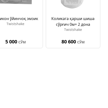
икон ўйинчоқ эмзик
Коликага қарши шиша
Twistshake
сўрғич 0м+ 2 дона
Twistshake
5 000
80 600
СЎМ
СЎМ