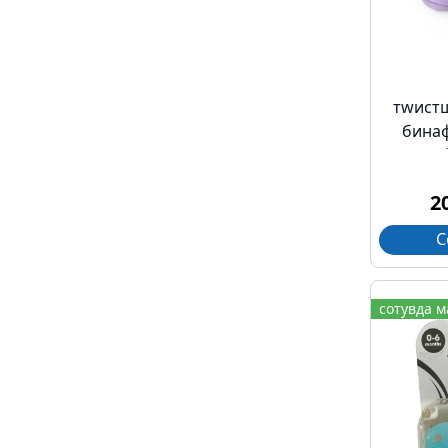
тwистш
бинаф
2
С
сотувда 