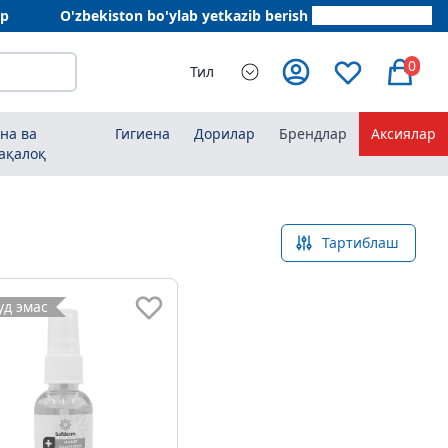
ар
O'zbekiston bo'ylab yetkazib berish
+998 78 555 64 20
0
Тил
на ва
Гигиена
Дорилар
Брендлар
Аксиялар
ақалоқ
Тартиблаш
д эмас