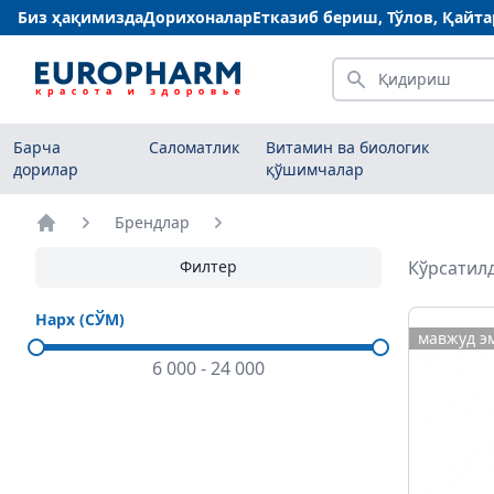
Биз ҳақимизда
Дорихоналар
Етказиб бериш, Тўлов, Қайт
Қидириш
Барча
Саломатлик
Витамин ва биологик
дорилар
қўшимчалар
Брендлар
Бош саҳифа
Филтер
Кўрсатилд
Нарх (СЎМ)
мавжуд э
6 000
-
24 000