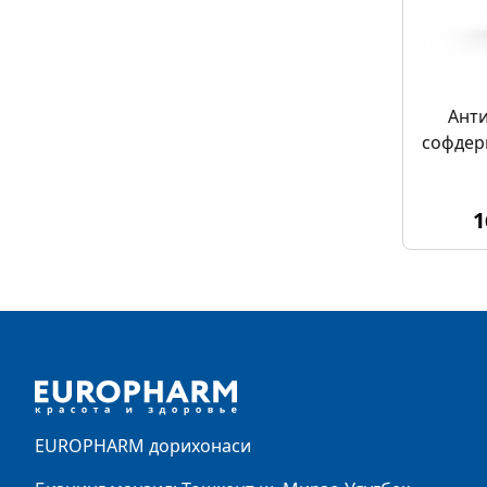
Анти
софдер
1
Footer
EUROPHARM дорихонаси