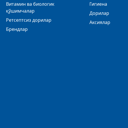
Витамин ва биологик
Гигиена
қўшимчалар
Дорилар
Ретсептсиз дорилар
Аксиялар
Брендлар