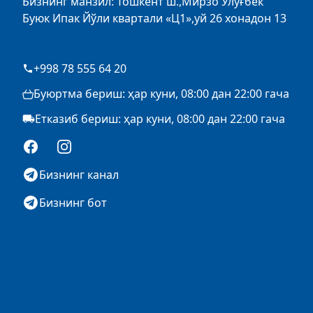
Бизнинг манзил: Тошкент ш.,Мирзо Улуғбек
Буюк Ипак Йўли квартали «Ц1»,уй 26 хонадон 13
+998 78 555 64 20
Буюртма бериш: ҳар куни, 08:00 дан 22:00 гача
Етказиб бериш: ҳар куни, 08:00 дан 22:00 гача
Facebook
Instagram
Бизнинг канал
Бизнинг бот