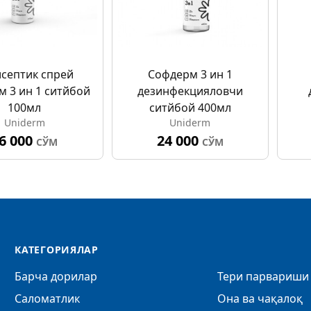
септик спрей
Софдерм 3 ин 1
м 3 ин 1 cитйбой
дезинфекцияловчи
100мл
cитйбой 400мл
Uniderm
Uniderm
6 000
24 000
СЎМ
СЎМ
КАТЕГОРИЯЛАР
Барча дорилар
Тери парвариши 
Саломатлик
Она ва чақалоқ