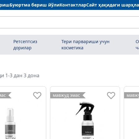
ариш
Буюртма бериш йўли
Контактлар
Сайт ҳақидаги шарҳл
Ретсептсиз
Тери парвариши учун
О
дорилар
косметика
ч
и 1-3 дан 3 дона
мас
мавжуд эмас
мавжу