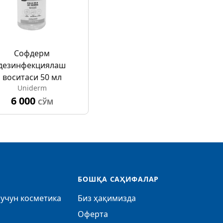
Софдерм
дезинфекциялаш
воситаси 50 мл
Uniderm
6 000
СЎМ
БОШҚА САҲИФАЛАР
учун косметика
Биз ҳақимизда
Оферта