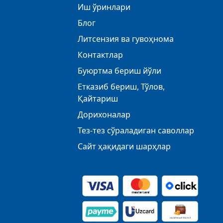
Иш ўринлари
Блог
Литсензия ва гувоҳнома
Контактлар
Буюртма бериш йўли
Етказиб бериш, Тўлов,
Қайтариш
Дорихоналар
Тез-тез сўраладиган саволлар
Сайт ҳақидаги шарҳлар