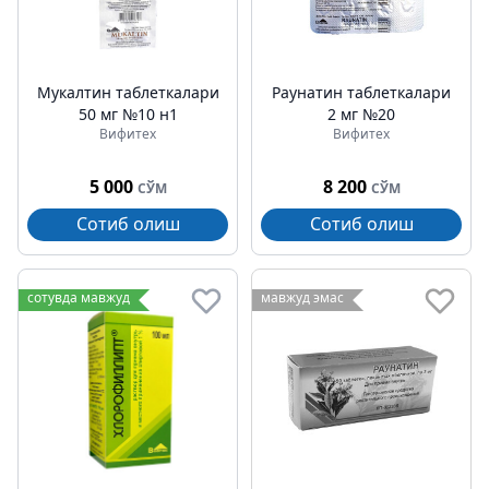
Мукалтин таблеткалари
Раунатин таблеткалари
50 мг №10 н1
2 мг №20
Вифитех
Вифитех
5 000
8 200
СЎМ
СЎМ
Сотиб олиш
Сотиб олиш
сотувда мавжуд
мавжуд эмас