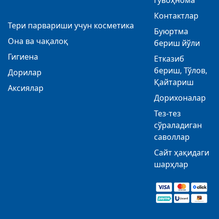
гувоҳнома
Контактлар
Тери парвариши учун косметика
Буюртма
Она ва чақалоқ
бериш йўли
Гигиена
Етказиб
бериш, Тўлов,
Дорилар
Қайтариш
Аксиялар
Дорихоналар
Тез-тез
сўраладиган
саволлар
Сайт ҳақидаги
шарҳлар