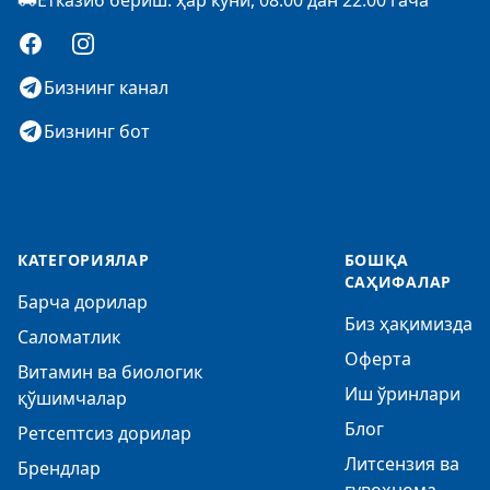
Етказиб бериш: ҳар куни, 08:00 дан 22:00 гача
Facebook
Instagram
Бизнинг канал
Бизнинг бот
КАТЕГОРИЯЛАР
БОШҚА
САҲИФАЛАР
Барча дорилар
Биз ҳақимизда
Саломатлик
Оферта
Витамин ва биологик
Иш ўринлари
қўшимчалар
Блог
Ретсептсиз дорилар
Литсензия ва
Брендлар