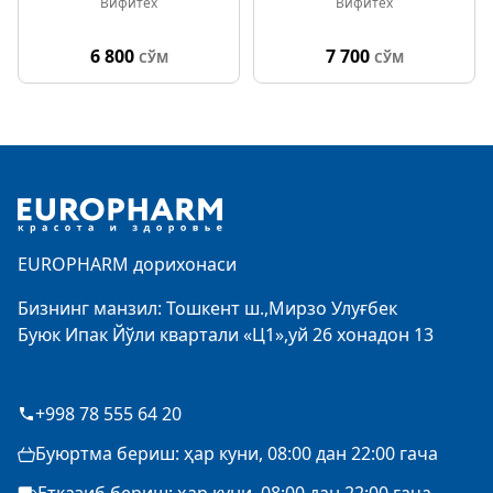
Вифитех
Вифитех
6 800
7 700
СЎМ
СЎМ
Footer
EUROPHARM дорихонаси
Бизнинг манзил: Тошкент ш.,Мирзо Улуғбек
Буюк Ипак Йўли квартали «Ц1»,уй 26 хонадон 13
+998 78 555 64 20
Буюртма бериш: ҳар куни, 08:00 дан 22:00 гача