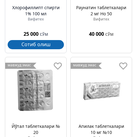
Хлорофиллипт спирти
Раунатин таблеткалари
1% 100 мл
2 мг Но 50
Вифитех
Вифитех
25 000
40 000
СЎМ
СЎМ
Сотиб олиш
мавжуд эмас
мавжуд эмас
Йўтал таблеткалари №
Апилак таблеткалари
20
10 мг №10