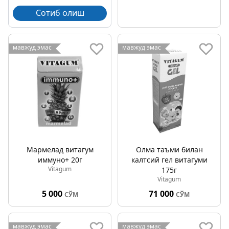
Сотиб олиш
мавжуд эмас
мавжуд эмас
Мармелад витагум
Олма таъми билан
иммуно+ 20г
калтсий гел витагуми
Vitagum
175г
Vitagum
5 000
71 000
СЎМ
СЎМ
мавжуд эмас
мавжуд эмас