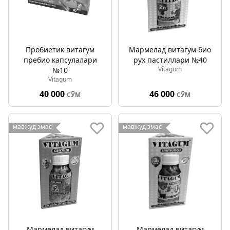
Пробиётик витагум
Мармелад витагум био
пребио капсулалари
рух пастиллари №40
Vitagum
№10
Vitagum
40 000
46 000
СЎМ
СЎМ
мавжуд эмас
мавжуд эмас
Мармелад витагум
Мармелад витагум