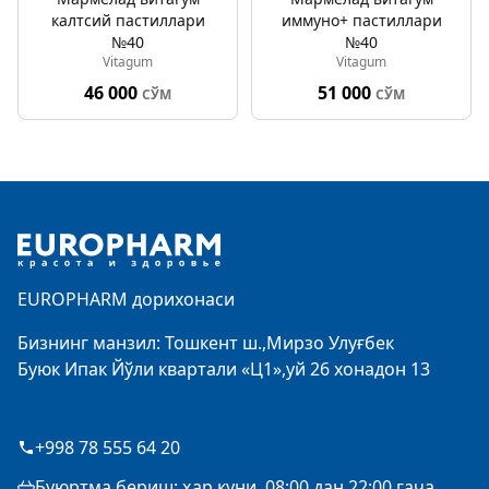
калтсий пастиллари
иммуно+ пастиллари
№40
№40
Vitagum
Vitagum
46 000
51 000
СЎМ
СЎМ
Footer
EUROPHARM дорихонаси
Бизнинг манзил: Тошкент ш.,Мирзо Улуғбек
Буюк Ипак Йўли квартали «Ц1»,уй 26 хонадон 13
+998 78 555 64 20
Буюртма бериш: ҳар куни, 08:00 дан 22:00 гача