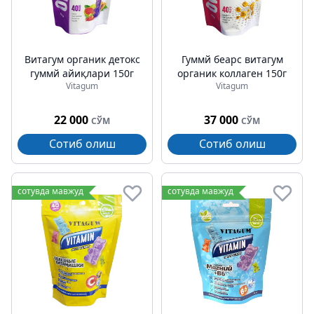
Витагум органик детокс
Гуммй беарс витагум
гуммй айиқлари 150г
органик коллаген 150г
Vitagum
Vitagum
22 000
37 000
СЎМ
СЎМ
Сотиб олиш
Сотиб олиш
сотувда мавжуд
сотувда мавжуд