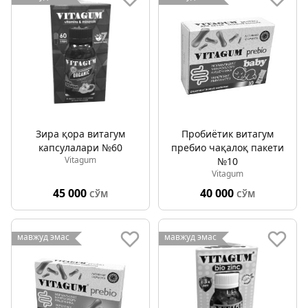
Зира қора витагум
Пробиётик витагум
капсулалари №60
пребио чақалоқ пакети
Vitagum
№10
Vitagum
45 000
40 000
СЎМ
СЎМ
мавжуд эмас
мавжуд эмас