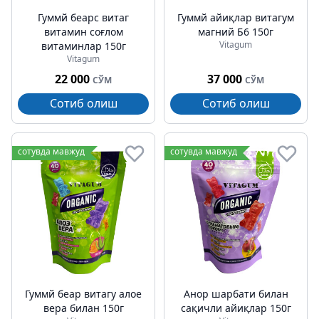
Гуммй беарс витаг
Гуммй айиқлар витагум
витамин соғлом
магний Б6 150г
Vitagum
витаминлар 150г
Vitagum
22 000
37 000
СЎМ
СЎМ
Сотиб олиш
Сотиб олиш
сотувда мавжуд
сотувда мавжуд
Гуммй беар витагу алое
Анор шарбати билан
вера билан 150г
сақичли айиқлар 150г