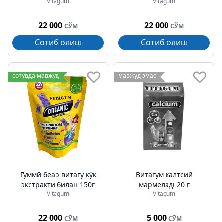
Vitagum
Vitagum
22 000
22 000
СЎМ
СЎМ
Сотиб олиш
Сотиб олиш
сотувда мавжуд
мавжуд эмас
Гуммй беар витагу кўк
Витагум калтсий
экстракти билан 150г
мармеладı 20 г
Vitagum
Vitagum
22 000
5 000
СЎМ
СЎМ