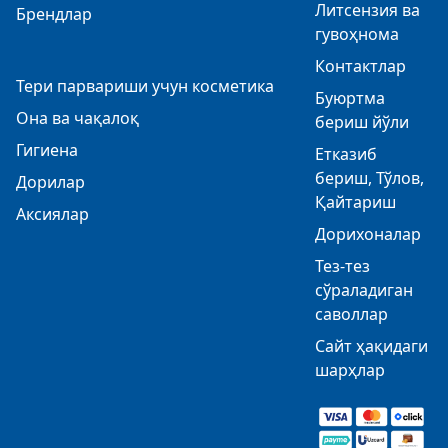
Литсензия ва
Брендлар
гувоҳнома
Контактлар
Тери парвариши учун косметика
Буюртма
Она ва чақалоқ
бериш йўли
Гигиена
Етказиб
бериш, Тўлов,
Дорилар
Қайтариш
Аксиялар
Дорихоналар
Тез-тез
сўраладиган
саволлар
Сайт ҳақидаги
шарҳлар