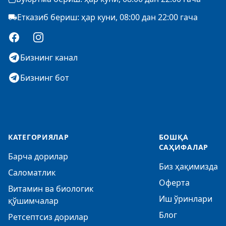
Етказиб бериш: ҳар куни, 08:00 дан 22:00 гача
Facebook
Instagram
Бизнинг канал
Бизнинг бот
КАТЕГОРИЯЛАР
БОШҚА
САҲИФАЛАР
Барча дорилар
Биз ҳақимизда
Саломатлик
Оферта
Витамин ва биологик
Иш ўринлари
қўшимчалар
Блог
Ретсептсиз дорилар