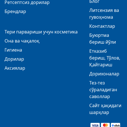
Блог
Ретсептсиз дорилар
Литсензия ва
Брендлар
гувоҳнома
Контактлар
Тери парвариши учун косметика
Буюртма
Она ва чақалоқ
бериш йўли
Гигиена
Етказиб
бериш, Тўлов,
Дорилар
Қайтариш
Аксиялар
Дорихоналар
Тез-тез
сўраладиган
саволлар
Сайт ҳақидаги
шарҳлар