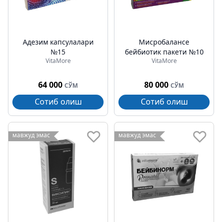
Адезим капсулалари
Миcробаланcе
№15
бейбиотик пакети №10
VitaMore
VitaMore
64 000
80 000
СЎМ
СЎМ
Сотиб олиш
Сотиб олиш
мавжуд эмас
мавжуд эмас