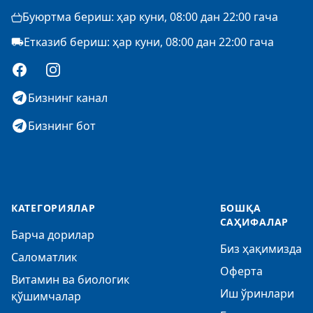
Буюртма бериш: ҳар куни, 08:00 дан 22:00 гача
Етказиб бериш: ҳар куни, 08:00 дан 22:00 гача
Facebook
Instagram
Бизнинг канал
Бизнинг бот
КАТЕГОРИЯЛАР
БОШҚА
САҲИФАЛАР
Барча дорилар
Биз ҳақимизда
Саломатлик
Оферта
Витамин ва биологик
Иш ўринлари
қўшимчалар