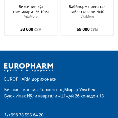
Виксипин кўз
Бабйнорм пренатал
томчилари 1% 10мл
таблеткалари №40
VitaMore
VitaMore
33 600
69 000
СЎМ
СЎМ
Footer
EUROPHARM дорихонаси
Бизнинг манзил: Тошкент ш.,Мирзо Улуғбек
Буюк Ипак Йўли квартали «Ц1»,уй 26 хонадон 13
+998 78 555 64 20