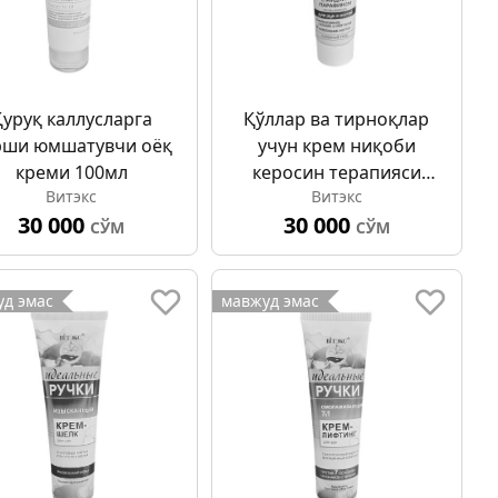
Қуруқ каллусларга
Қўллар ва тирноқлар
рши юмшатувчи оёқ
учун крем ниқоби
креми 100мл
керосин терапияси
Витэкс
Витэкс
салон парвариши
30 000
30 000
100мл
СЎМ
СЎМ
д эмас
мавжуд эмас