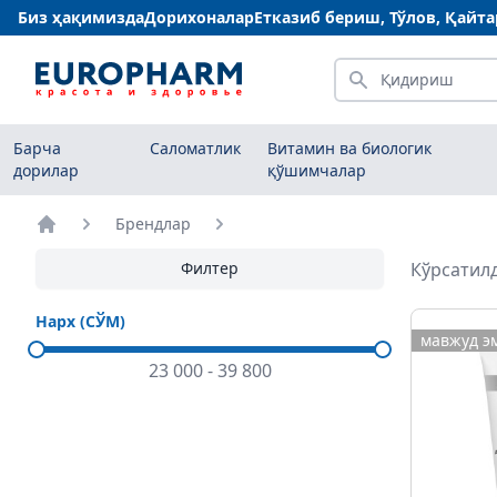
Биз ҳақимизда
Дорихоналар
Етказиб бериш, Тўлов, Қайт
Қидириш
Барча
Саломатлик
Витамин ва биологик
дорилар
қўшимчалар
Брендлар
Бош саҳифа
Филтер
Кўрсатилд
Нарх (СЎМ)
мавжуд э
23 000
-
39 800