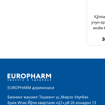
Қўлла
учун к
мойи 
ка
3
Footer
EUROPHARM дорихонаси
Бизнинг манзил: Тошкент ш.,Мирзо Улуғбек
Буюк Ипак Йўли квартали «Ц1»,уй 26 хонадон 13