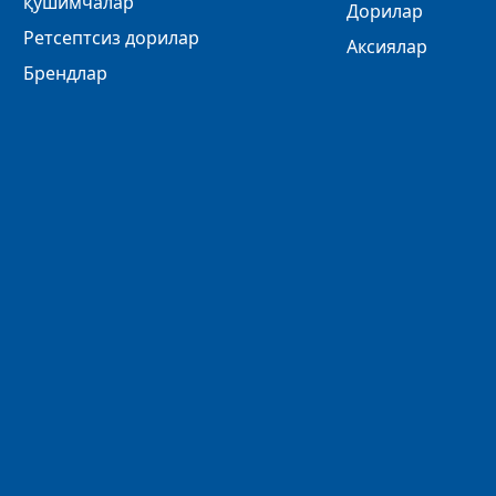
қўшимчалар
Дорилар
Ретсептсиз дорилар
Аксиялар
Брендлар