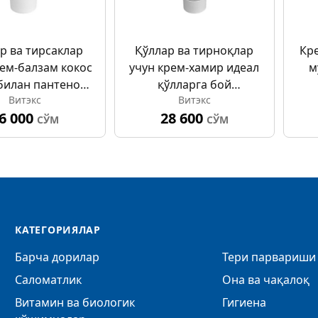
р ва тирсаклар
Қўллар ва тирноқлар
Кре
рем-балзам кокос
учун крем-хамир идеал
м
билан пантенол
қўлларга бой
Витэкс
Витэкс
рбамид 75мл
озиқлантирувчи 100 мл
6 000
28 600
СЎМ
СЎМ
КАТЕГОРИЯЛАР
Барча дорилар
Тери парвариши 
Саломатлик
Она ва чақалоқ
Витамин ва биологик
Гигиена