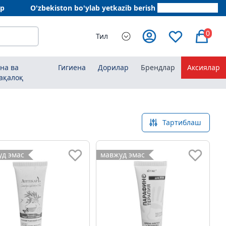
ар
O'zbekiston bo'ylab yetkazib berish
+998 78 555 64 20
0
Тил
на ва
Гигиена
Дорилар
Брендлар
Аксиялар
ақалоқ
Тартиблаш
д эмас
мавжуд эмас