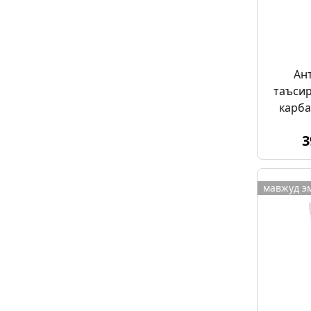
Ан
таъсир
карба
3
мавжуд э