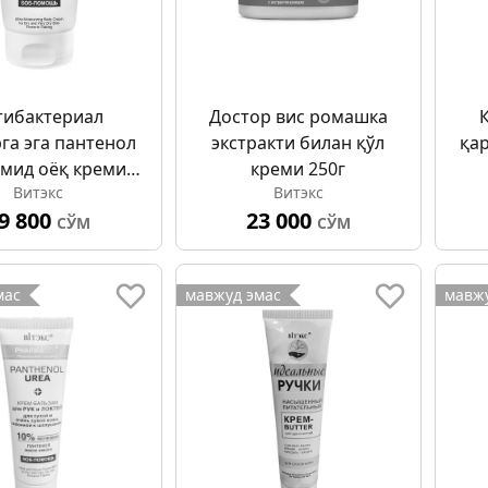
тибактериал
Доcтор виc ромашка
га эга пантенол
экстракти билан қўл
қа
мид оёқ креми
креми 250г
Витэкс
Витэкс
75мл
9 800
23 000
СЎМ
СЎМ
мас
мавжуд эмас
мавжу