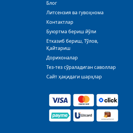
Блог
Литсензия ва гувоҳнома
Контактлар
Буюртма бериш йўли
Етказиб бериш, Тўлов,
Қайтариш
Дорихоналар
Тез-тез сўраладиган саволлар
Сайт ҳақидаги шарҳлар