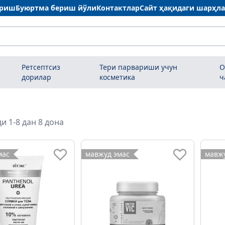
ариш
Буюртма бериш йўли
Контактлар
Сайт ҳақидаги шарҳл
Ретсептсиз
Тери парвариши учун
О
дорилар
косметика
ч
и 1-8 дан 8 дона
мас
мавжуд эмас
мавжу