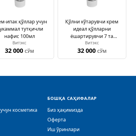
м-ипак қўллар учун
Қўлни кўтарувчи крем
укаммал тутқичли
идеал қўлларни
нафис 100мл
ёшартирувчи 7 та
Витэкс
Витэкс
100мл
32 000
32 000
СЎМ
СЎМ
БОШҚА САҲИФАЛАР
учун косметика
Биз ҳақимизда
Оферта
Иш ўринлари