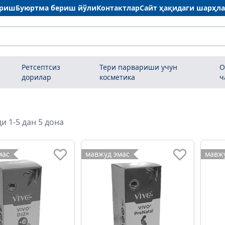
ариш
Буюртма бериш йўли
Контактлар
Сайт ҳақидаги шарҳл
Ретсептсиз
Тери парвариши учун
О
дорилар
косметика
ч
и 1-5 дан 5 дона
мас
мавжуд эмас
мавжу