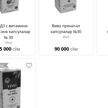
 Д3 с витамини
Виво пренатал
синк капсулалар
капсулалар №30
Vivo
№ 30
Vivo
5 000
90 000
СЎМ
СЎМ
мас