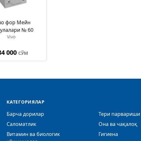
во фор Мейн
улалари № 60
Vivo
84 000
СЎМ
КАТЕГОРИЯЛАР
Барча дорилар
Тери парвариши 
Саломатлик
Она ва чақалоқ
Витамин ва биологик
Гигиена