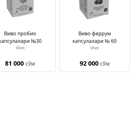
Виво пробио
Виво феррум
капсулалари №30
капсулалари № 60
Vivo
Vivo
81 000
92 000
СЎМ
СЎМ