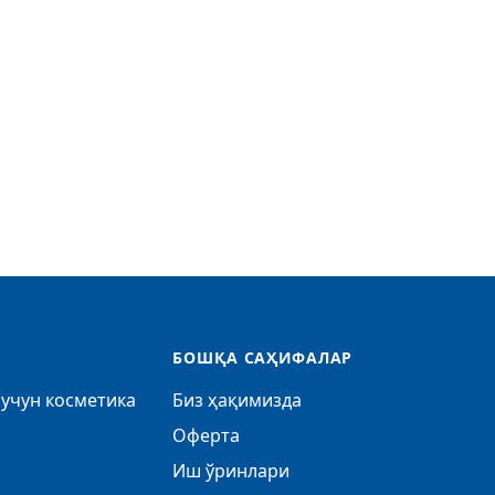
БОШҚА САҲИФАЛАР
учун косметика
Биз ҳақимизда
Оферта
Иш ўринлари