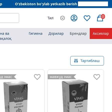
ар
O'zbekiston bo'ylab yetkazib berish
+998 78 555 64 20
0
Тил
на ва
Гигиена
Дорилар
Брендлар
Аксиялар
ақалоқ
Тартиблаш
д эмас
мавжуд эмас