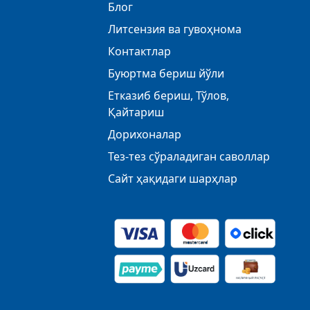
Блог
Литсензия ва гувоҳнома
Контактлар
Буюртма бериш йўли
Етказиб бериш, Тўлов,
Қайтариш
Дорихоналар
Тез-тез сўраладиган саволлар
Сайт ҳақидаги шарҳлар