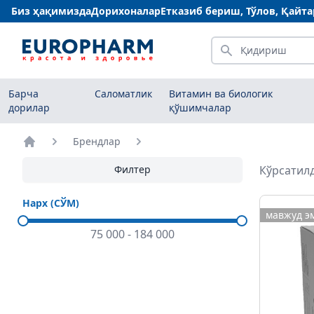
Биз ҳақимизда
Дорихоналар
Етказиб бериш, Тўлов, Қайт
Қидириш
Барча
Саломатлик
Витамин ва биологик
дорилар
қўшимчалар
Брендлар
Бош саҳифа
Филтер
Кўрсатилд
Нарх (СЎМ)
мавжуд э
75 000
-
184 000