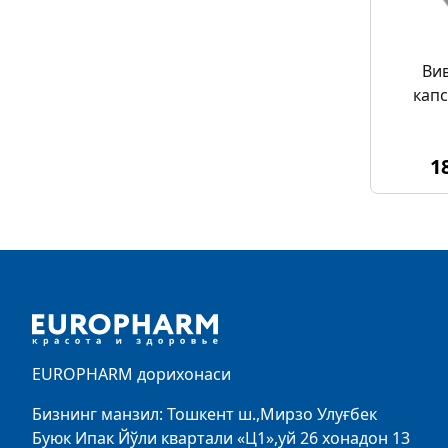
Ви
капс
1
Footer
EUROPHARM дорихонаси
Бизнинг манзил: Тошкент ш.,Мирзо Улуғбек
Буюк Ипак Йўли квартали «Ц1»,уй 26 хонадон 13