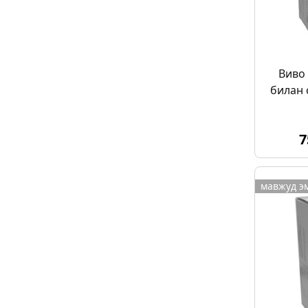
Виво
билан 
7
мавжуд э