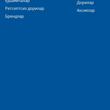
қўшимчалар
Дорилар
Ретсептсиз дорилар
Аксиялар
Брендлар