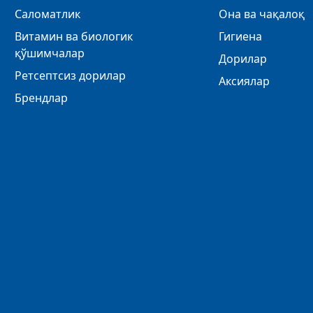
Саломатлик
Она ва чақалоқ
Витамин ва биологик
Гигиена
қўшимчалар
Дорилар
Ретсептсиз дорилар
Аксиялар
Брендлар