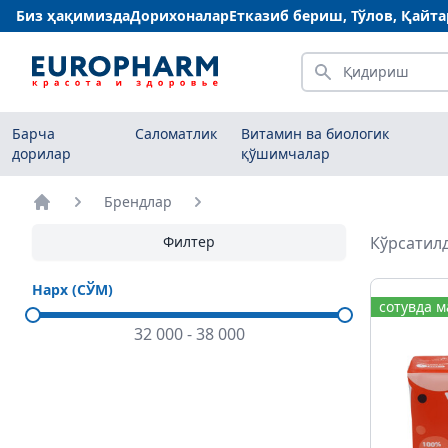
Биз ҳақимизда
Дорихоналар
Етказиб бериш, Тўлов, Қайт
Қидириш
Барча
Саломатлик
Витамин ва биологик
дорилар
қўшимчалар
Брендлар
Бош саҳифа
Филтер
Кўрсатилд
Нарх (СЎМ)
сотувда 
32 000
-
38 000