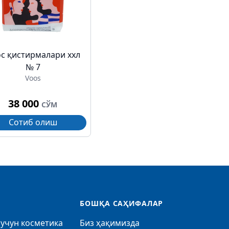
с қистирмалари ххл
№ 7
Voos
38 000
СЎМ
Сотиб олиш
БОШҚА САҲИФАЛАР
учун косметика
Биз ҳақимизда