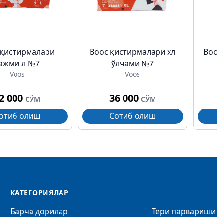
 қистирмалари
Воос қистирмалари хл
Воо
ажми л №7
ўлчами №7
Voos
Voos
2 000
36 000
СЎМ
СЎМ
отиб олиш
Сотиб олиш
КАТЕГОРИЯЛАР
Барча дорилар
Тери парвариши 