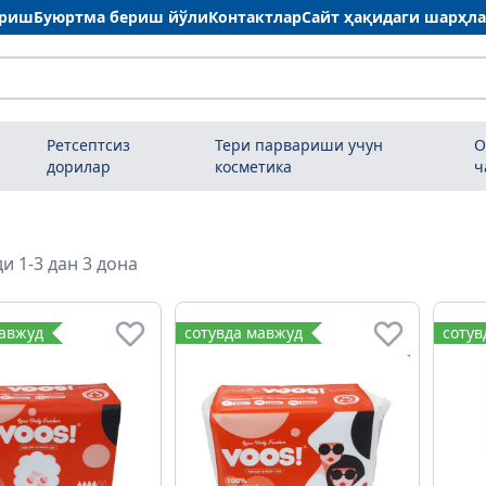
ариш
Буюртма бериш йўли
Контактлар
Сайт ҳақидаги шарҳл
Ретсептсиз
Тери парвариши учун
О
дорилар
косметика
ч
и 1-3 дан 3 дона
мавжуд
сотувда мавжуд
сотув