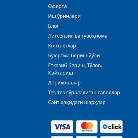
Оферта
Иш ўринлари
Блог
Литсензия ва гувоҳнома
Контактлар
Буюртма бериш йўли
Етказиб бериш, Тўлов,
Қайтариш
Дорихоналар
Тез-тез сўраладиган саволлар
Сайт ҳақидаги шарҳлар