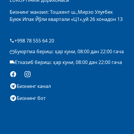
EUROPHARM дорихонаси
Бизнинг манзил: Тошкент ш.,Мирзо Улуғбек
Буюк Ипак Йўли квартали «Ц1»,уй 26 хонадон 13
+998 78 555 64 20
Буюртма бериш: ҳар куни, 08:00 дан 22:00 гача
Етказиб бериш: ҳар куни, 08:00 дан 22:00 гача
Facebook
Instagram
Бизнинг канал
Бизнинг бот