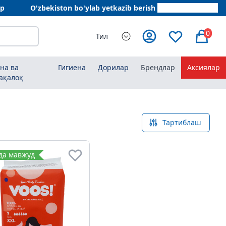
ар
O'zbekiston bo'ylab yetkazib berish
+998 78 555 64 20
0
Тил
на ва
Гигиена
Дорилар
Брендлар
Аксиялар
ақалоқ
Тартиблаш
да мавжуд