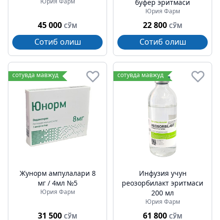
Юрия Фарм
буфер эритмаси
Юрия Фарм
45 000
22 800
СЎМ
СЎМ
Сотиб олиш
Сотиб олиш
сотувда мавжуд
сотувда мавжуд
Жунорм ампулалари 8
Инфузия учун
мг / 4мл №5
реозорбилакт эритмаси
Юрия Фарм
200 мл
Юрия Фарм
31 500
61 800
СЎМ
СЎМ