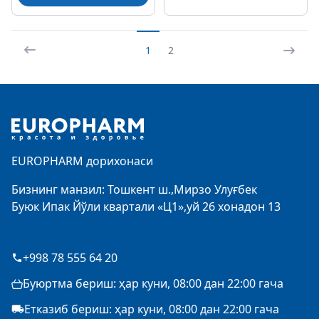
1
2
Footer
EUROPHARM дорихонаси
Бизнинг манзил: Тошкент ш.,Мирзо Улуғбек
Буюк Ипак Йўли квартали «Ц1»,уй 26 хонадон 13
+998 78 555 64 20
Буюртма бериш: ҳар куни, 08:00 дан 22:00 гача
Етказиб бериш: ҳар куни, 08:00 дан 22:00 гача