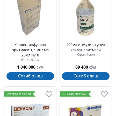
Хаврон инфузион
400мл инфузион учун
эритмаси 1,5 мг / мл
ксилат эритмаси
Юрия Фарм
20мл №10
Юрия Фарм
1 040 000
89 400
СЎМ
СЎМ
Сотиб олиш
Сотиб олиш
сотувда мавжуд
сотувда мавжуд