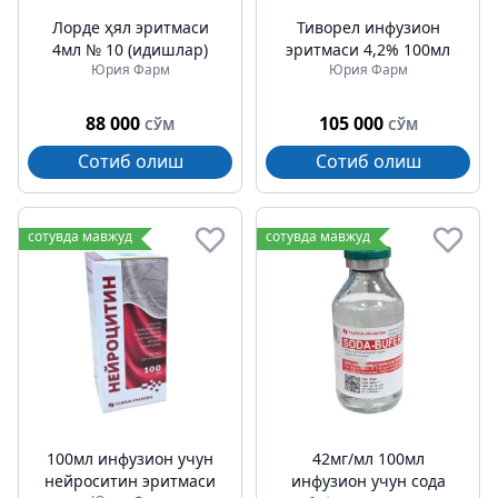
Лорде ҳял эритмаси
Тиворел инфузион
4мл № 10 (идишлар)
эритмаси 4,2% 100мл
Юрия Фарм
Юрия Фарм
88 000
105 000
СЎМ
СЎМ
Сотиб олиш
Сотиб олиш
сотувда мавжуд
сотувда мавжуд
100мл инфузион учун
42мг/мл 100мл
нейроситин эритмаси
инфузион учун сода