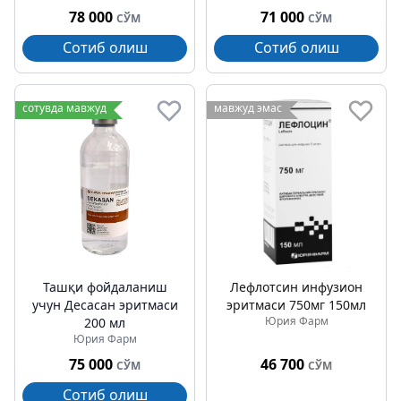
78 000
71 000
СЎМ
СЎМ
Сотиб олиш
Сотиб олиш
сотувда мавжуд
мавжуд эмас
Ташқи фойдаланиш
Лефлотсин инфузион
учун Деcасан эритмаси
эритмаси 750мг 150мл
Юрия Фарм
200 мл
Юрия Фарм
75 000
46 700
СЎМ
СЎМ
Сотиб олиш