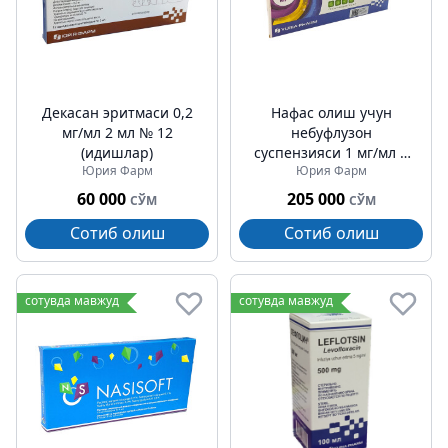
Декасан эритмаси 0,2
Нафас олиш учун
мг/мл 2 мл № 12
небуфлузон
(идишлар)
суспензияси 1 мг/мл 2
Юрия Фарм
Юрия Фарм
мл № 10
60 000
205 000
СЎМ
СЎМ
Сотиб олиш
Сотиб олиш
сотувда мавжуд
сотувда мавжуд