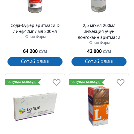
Сода-буфер эритмаси D
2,5 мг/мл 200мл
/ инф42мг / мл 200мл
инъэкция учун
Юрия Фарм
лонгокаин эритмаси
Юрия Фарм
64 200
42 000
СЎМ
СЎМ
Сотиб олиш
Сотиб олиш
сотувда мавжуд
сотувда мавжуд