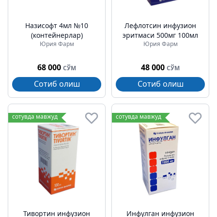
Назисофт 4мл №10
Лефлотсин инфузион
(контейнерлар)
эритмаси 500мг 100мл
Юрия Фарм
Юрия Фарм
68 000
48 000
СЎМ
СЎМ
Сотиб олиш
Сотиб олиш
сотувда мавжуд
сотувда мавжуд
Тивортин инфузион
Инфулган инфузион