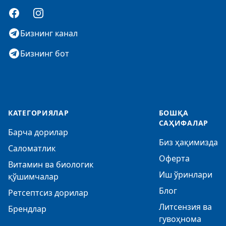
Facebook
Instagram
Бизнинг канал
Бизнинг бот
КАТЕГОРИЯЛАР
БОШҚА
САҲИФАЛАР
Барча дорилар
Биз ҳақимизда
Саломатлик
Оферта
Витамин ва биологик
Иш ўринлари
қўшимчалар
Блог
Ретсептсиз дорилар
Литсензия ва
Брендлар
гувоҳнома