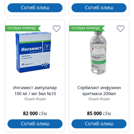
Сотиб олиш
Сотиб олиш
сотувда мавжуд
сотувда мавжуд
Ингамист ампулалар
Сорбилакт инфузион
100 мг / мл 3мл №10
эритмаси 200мл
Юрия Фарм
Юрия Фарм
82 000
85 000
СЎМ
СЎМ
Сотиб олиш
Сотиб олиш