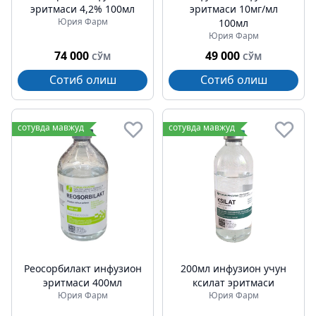
эритмаси 4,2% 100мл
эритмаси 10мг/мл
Юрия Фарм
100мл
Юрия Фарм
74 000
49 000
СЎМ
СЎМ
Сотиб олиш
Сотиб олиш
сотувда мавжуд
сотувда мавжуд
Реосорбилакт инфузион
200мл инфузион учун
эритмаси 400мл
ксилат эритмаси
Юрия Фарм
Юрия Фарм