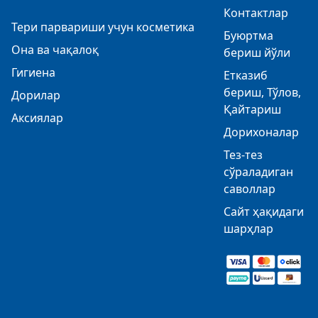
Контактлар
Тери парвариши учун косметика
Буюртма
Она ва чақалоқ
бериш йўли
Гигиена
Етказиб
бериш, Тўлов,
Дорилар
Қайтариш
Аксиялар
Дорихоналар
Тез-тез
сўраладиган
саволлар
Сайт ҳақидаги
шарҳлар