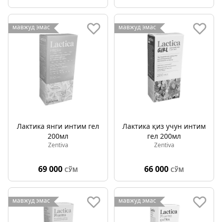
мавжуд эмас
мавжуд эмас
Лактика янги интим гел
Лактика қиз учун интим
200мл
гел 200мл
Zentiva
Zentiva
69 000
66 000
СЎМ
СЎМ
мавжуд эмас
мавжуд эмас