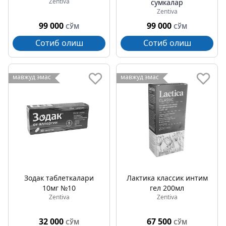
Zentiva
сумкалар
Zentiva
99 000
99 000
СЎМ
СЎМ
Сотиб олиш
Сотиб олиш
мавжуд эмас
мавжуд эмас
Зодак таблеткалари
Лактика классик интим
10мг №10
гел 200мл
Zentiva
Zentiva
32 000
67 500
СЎМ
СЎМ