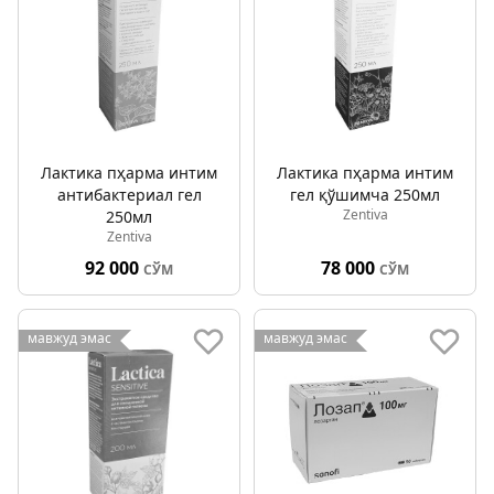
Лактика пҳарма интим
Лактика пҳарма интим
антибактериал гел
гел қўшимча 250мл
Zentiva
250мл
Zentiva
92 000
78 000
СЎМ
СЎМ
мавжуд эмас
мавжуд эмас