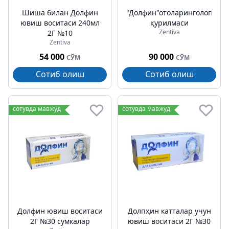
Шиша билан Долфин
"Долфин"отоларингологик
ювиш воситаси 240мл
қурилмаси
Zentiva
2Г №10
Zentiva
54 000
90 000
СЎМ
СЎМ
Сотиб олиш
Сотиб олиш
сотувда мавжуд
сотувда мавжуд
Долфин ювиш воситаси
Долпҳин катталар учун
2Г №30 сумкалар
ювиш воситаси 2Г №30