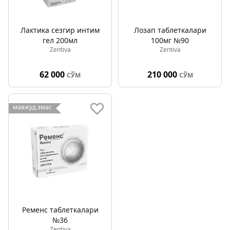
Лактика сезгир интим
Лозап таблеткалари
гел 200мл
100мг №90
Zentiva
Zentiva
62 000
210 000
СЎМ
СЎМ
мавжуд эмас
Ременс таблеткалари
№36
Zentiva