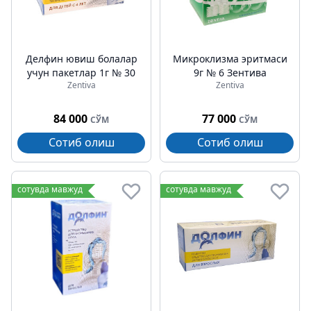
Делфин ювиш болалар
Микроклизма эритмаси
учун пакетлар 1г № 30
9г № 6 Зентива
Zentiva
Zentiva
84 000
77 000
СЎМ
СЎМ
Сотиб олиш
Сотиб олиш
сотувда мавжуд
сотувда мавжуд