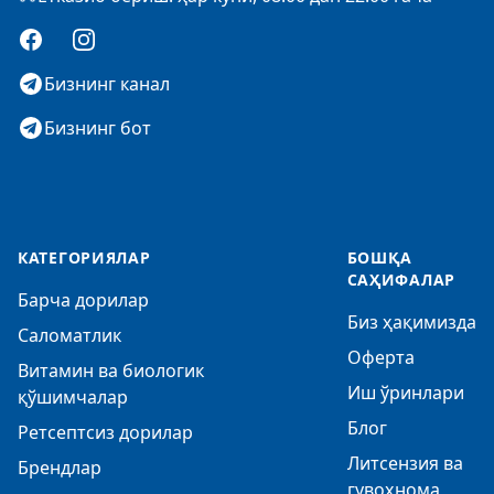
Facebook
Instagram
Бизнинг канал
Бизнинг бот
КАТЕГОРИЯЛАР
БОШҚА
САҲИФАЛАР
Барча дорилар
Биз ҳақимизда
Саломатлик
Оферта
Витамин ва биологик
Иш ўринлари
қўшимчалар
Блог
Ретсептсиз дорилар
Литсензия ва
Брендлар
гувоҳнома