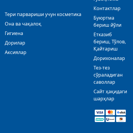
Контактлар
Тери парвариши учун косметика
Буюртма
Она ва чақалоқ
бериш йўли
Гигиена
Етказиб
бериш, Тўлов,
Дорилар
Қайтариш
Аксиялар
Дорихоналар
Тез-тез
сўраладиган
саволлар
Сайт ҳақидаги
шарҳлар