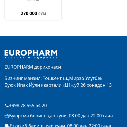
270 000
СЎМ
Footer
EUROPHARM дорихонаси
Бизнинг манзил: Тошкент ш.,Мирзо Улуғбек
Буюк Ипак Йўли квартали «Ц1»,уй 26 хонадон 13
+998 78 555 64 20
Буюртма бериш: ҳар куни, 08:00 дан 22:00 гача
Етказиб бериш: ҳар куни, 08:00 дан 22:00 гача