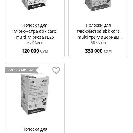
Полоски для
Полоски для
глюкометра abk care
глюкометра abk care
multi глюкоза №25
multi триглицериды
ABK Care
ABK Care
№25
120 000
330 000
СУМ
СУМ
нет в наличии
Полоски для