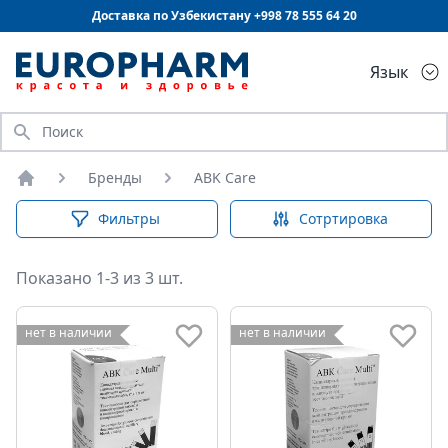
Доставка по Узбекистану +998
78 555 64 20
Язык
Искать
Бренды
ABK Care
Главная
Фильтры
Сотртировка
Показано 1-3 из 3 шт.
нет в наличии
нет в наличии