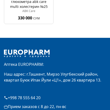
глюкометра abk care
multi холестерин №25
ABK Care
330 000
СУМ
Footer
Аптека EUROPHARM:
Наш адрес: г.Ташкент, Мирзо Улугбекский район,
квартал Буюк Ипак Йули «Ц1», дом 26 квартира 13.
+998 78 555 64 20
Прием заказов с 8 до 22, пн-вс