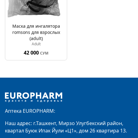
Маска для ингалятора
romsons для взрослых
(adult)
Adult
42 000
СУМ
Footer
Аптека EUROPHARM:
Наш адрес: г.Ташкент, Мирзо Улугбекский район,
квартал Буюк Ипак Йули «Ц1», дом 26 квартира 13.