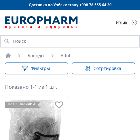
Доставка по Узбекистану +998
78 555 64 20
Язык
Искать
Бренды
Adult
Главная
Фильтры
Сотртировка
Показано 1-1 из 1 шт.
нет в наличии