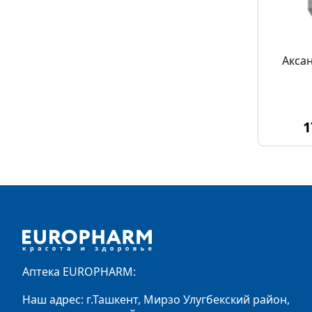
Акса
1
Footer
Аптека EUROPHARM:
Наш адрес: г.Ташкент, Мирзо Улугбекский район,