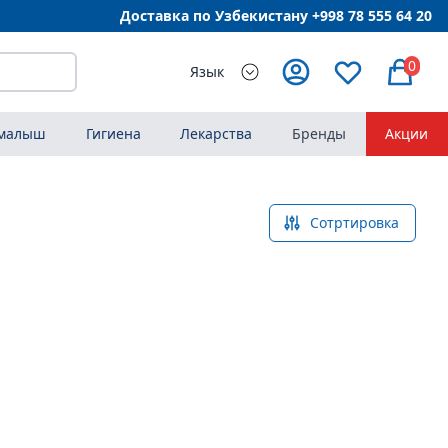
Доставка по Узбекистану +998
78 555 64 20
0
Язык
 малыш
Гигиена
Лекарства
Бренды
Акции
Сотртировка