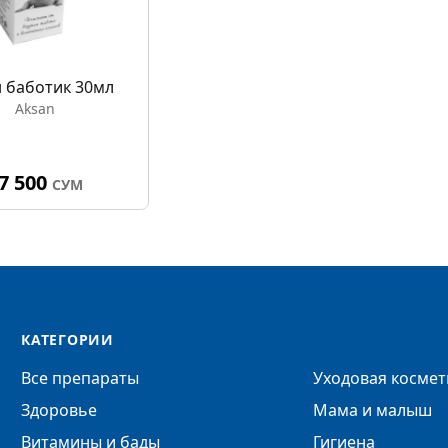
н баботик 30мл
Aksan
7 500
СУМ
КАТЕГОРИИ
Все препараты
Уходовая космет
Здоровье
Мама и малыш
Витамины и бады
Гигиена