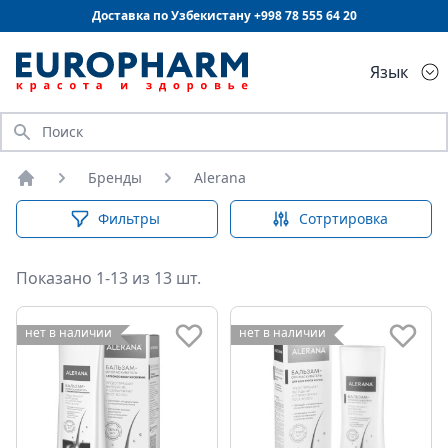
Доставка по Узбекистану +998
78 555 64 20
Язык
Искать
Бренды
Alerana
Главная
Фильтры
Сотртировка
Показано 1-13 из 13 шт.
нет в наличии
нет в наличии