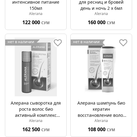
интенсивное питание
для ресниц и бровей
150мл
день и ночь 2 х 6мл
Alerana
Alerana
122 000
160 000
СУМ
СУМ
нет в наличии
нет в наличии
Алерана сыворотка для
Алерана шампунь био
роста волос био
кератин
активный комплекс
восстановление волос
Alerana
Alerana
100мл
250мл
162 500
108 000
СУМ
СУМ