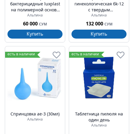
бактерицидные luxplast
гинекологическая бk-12
на полимерной основе
с твердым
Альпина
Альпина
универсальные №40
наконечником (224мл)
60 000
132 000
СУМ
СУМ
Купить
Купить
есть в наличии
есть в наличии
Спринцовка ае-3 (30мл)
Таблетница пилюля на
Альпина
один день
Альпина