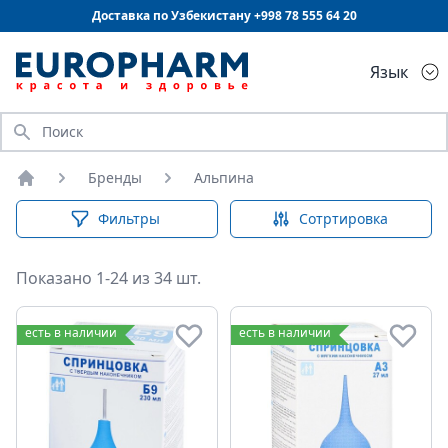
Доставка по Узбекистану +998
78 555 64 20
Язык
Искать
Бренды
Альпина
Главная
Фильтры
Сотртировка
Показано 1-24 из 34 шт.
есть в наличии
есть в наличии