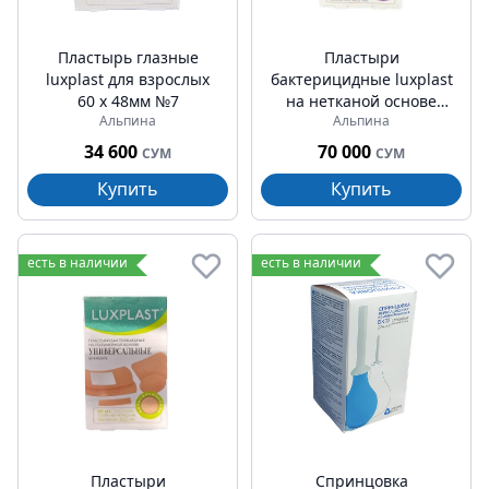
Пластырь глазные
Пластыри
luxplast для взрослых
бактерицидные luxplast
60 х 48мм №7
на нетканой основе
Альпина
Альпина
универсальные №40
34 600
70 000
СУМ
СУМ
Купить
Купить
есть в наличии
есть в наличии
Пластыри
Спринцовка