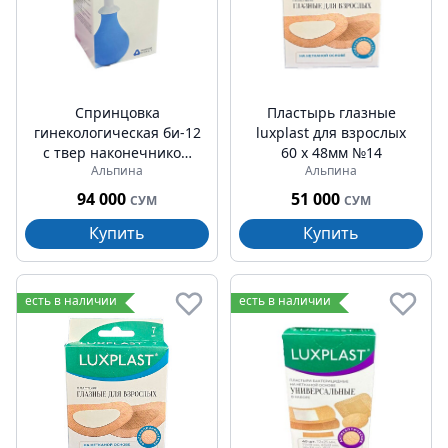
Спринцовка
Пластырь глазные
гинекологическая би-12
luxplast для взрослых
с твер наконечником
60 х 48мм №14
Альпина
Альпина
(224мл)
94 000
51 000
СУМ
СУМ
Купить
Купить
есть в наличии
есть в наличии