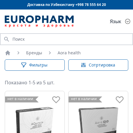
Доставка по Узбекистану +998
78 555 64 20
Язык
Искать
Бренды
Aora health
Главная
Фильтры
Сотртировка
Показано 1-5 из 5 шт.
нет в наличии
нет в наличии