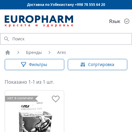
Доставка по Узбекистану +998
78 555 64 20
Язык
Искать
Бренды
Ares
Главная
Фильтры
Сотртировка
Показано 1-1 из 1 шт.
нет в наличии