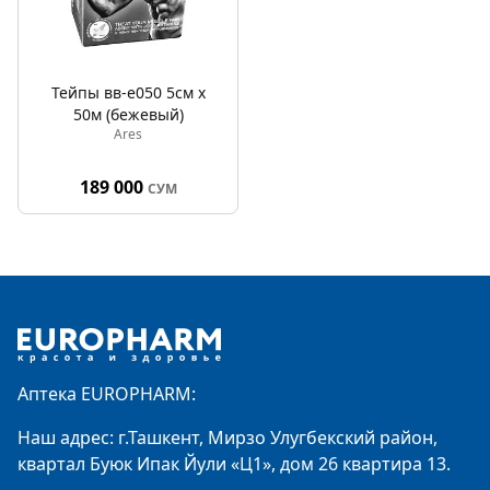
Тейпы вв-е050 5см х
50м (бежевый)
Ares
189 000
СУМ
Footer
Аптека EUROPHARM:
Наш адрес: г.Ташкент, Мирзо Улугбекский район,
квартал Буюк Ипак Йули «Ц1», дом 26 квартира 13.