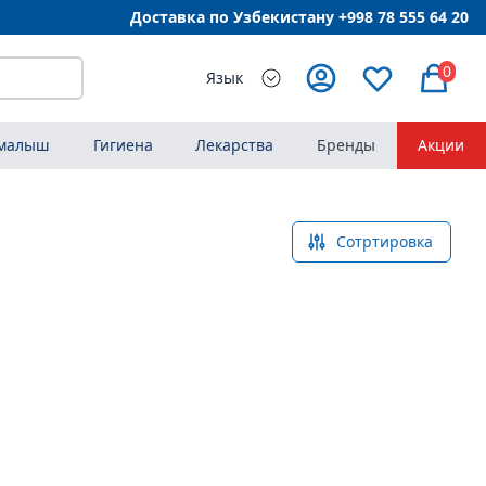
Доставка по Узбекистану +998
78 555 64 20
0
Язык
 малыш
Гигиена
Лекарства
Бренды
Акции
Сотртировка