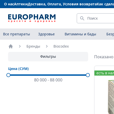
О нас
Аптеки
Доставка, Оплата, Условия возврата
Как сдел
Искать
Все препараты
Здоровье
Витамины и бады
Без
Бренды
Biocodex
Главная
Фильтры
Показано 
Цена (СУМ)
есть в на
80 000
-
88 000