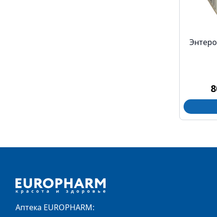
Энтеро
8
Footer
Аптека EUROPHARM: