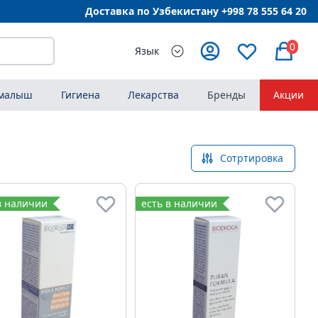
Доставка по Узбекистану +998
78 555 64 20
0
Язык
 малыш
Гигиена
Лекарства
Бренды
Акции
Сотртировка
в наличии
есть в наличии