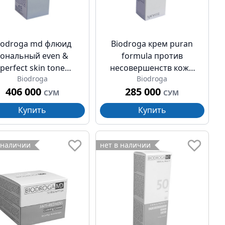
iodroga md флюид
Biodroga крем puran
тональный even &
formula против
perfect skin tone
несовершенств кожи
Biodroga
Biodroga
ректирующий spf 15
15мл
406 000
285 000
30мл
СУМ
СУМ
Купить
Купить
 наличии
нет в наличии