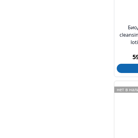
Био
cleansi
lot
о
5
тониз
нет в на