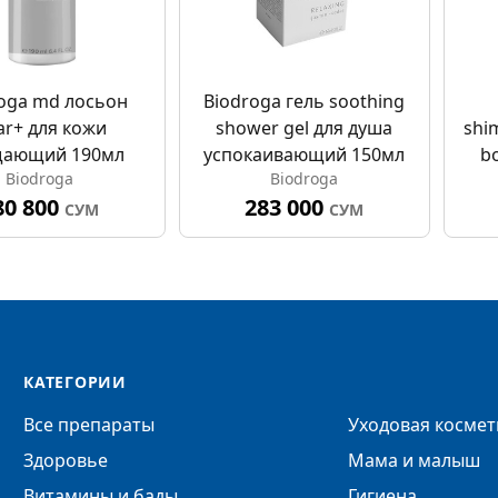
oga md лосьон
Biodroga гель soothing
ar+ для кожи
shower gel для душа
shi
ающий 190мл
успокаивающий 150мл
b
Biodroga
Biodroga
ан
80 800
283 000
СУМ
СУМ
КАТЕГОРИИ
Все препараты
Уходовая космет
Здоровье
Мама и малыш
Витамины и бады
Гигиена