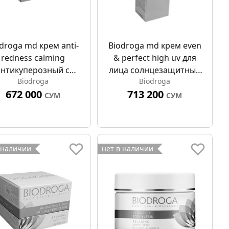
droga md крем anti-
Biodroga md крем even
redness calming
& perfect high uv для
антикуперозный с
лица солнцезащитный
Biodroga
Biodroga
трапептидами 50мл
spf 50 75мл
672 000
713 200
СУМ
СУМ
 наличии
нет в наличии