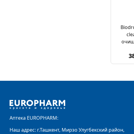
Biodr
cle
очищ
3
Footer
Аптека EUROPHARM:
Наш адрес: г.Ташкент, Мирзо Улугбекский район,