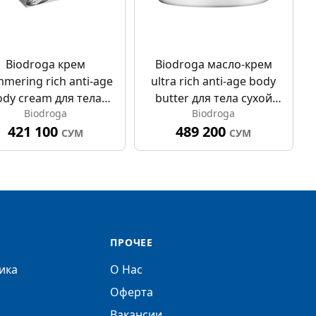
Biodroga крем
Biodroga масло-крем
mmering rich anti-age
ultra rich anti-age body
ody cream для тела
butter для тела сухой
Biodroga
Biodroga
тивозрастной 200мл
для кожи 200мл
421 100
489 200
СУМ
СУМ
ПРОЧЕЕ
ика
О Нас
Оферта
Вакансии