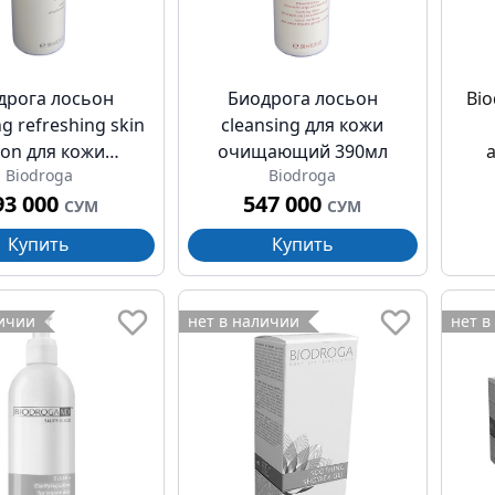
дрога лосьон
Биодрога лосьон
Bio
ng refreshing skin
cleansing для кожи
ion для кожи
очищающий 390мл
Biodroga
Biodroga
свежающий
те
93 000
547 000
ирующий 390мл
СУМ
СУМ
Купить
Купить
личии
нет в наличии
нет в