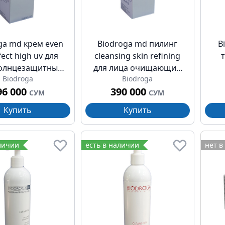
ga md крем even
Biodroga md пилинг
B
fect high uv для
cleansing skin refining
солнцезащитный
для лица очищающий
Biodroga
Biodroga
pf 30 75мл
30мл
кор
96 000
390 000
СУМ
СУМ
Купить
Купить
личии
есть в наличии
нет в