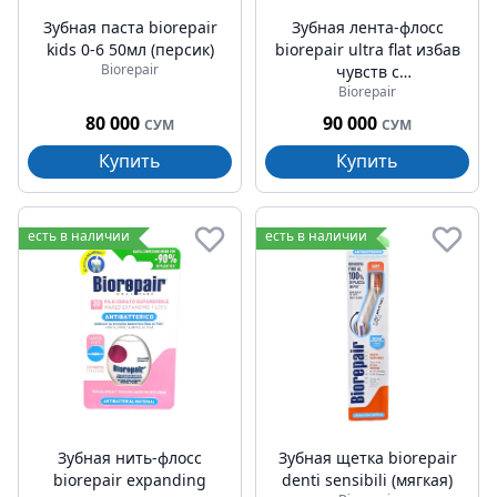
Зубная паста biorepair
Зубная лента-флосс
kids 0-6 50мл (персик)
biorepair ultra flat избав
Biorepair
чувств с
Biorepair
гидроксиапатитом и
цинком рса 30м
80 000
90 000
СУМ
СУМ
Купить
Купить
есть в наличии
есть в наличии
Зубная нить-флосс
Зубная щетка biorepair
biorepair expanding
denti sensibili (мягкая)