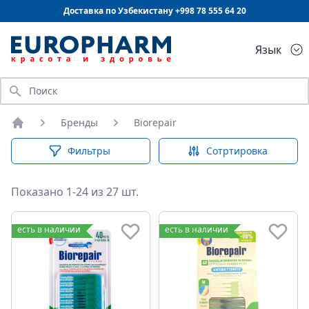
Доставка по Узбекистану +998
78 555 64 20
Язык
Искать
Бренды
Biorepair
Главная
Фильтры
Сотртировка
Показано 1-24 из 27 шт.
есть в наличии
есть в наличии