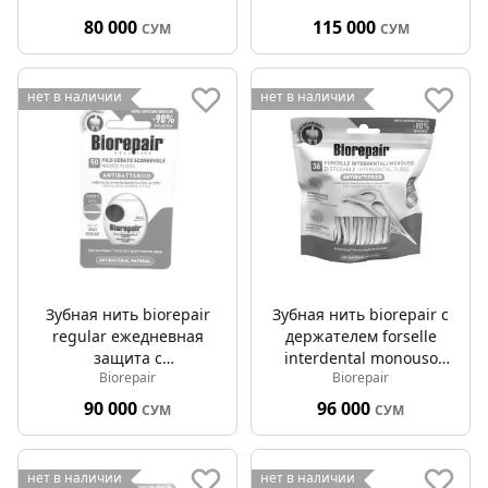
80 000
115 000
СУМ
СУМ
нет в наличии
нет в наличии
Зубная нить biorepair
Зубная нить biorepair с
regular ежедневная
держателем forselle
защита с
interdental monouso
Biorepair
Biorepair
гидроксиапатитом 50м
36шт
90 000
96 000
СУМ
СУМ
нет в наличии
нет в наличии