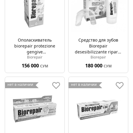
Ополаскиватель
Средство для зубов
biorepair protezione
Biorepair
gengive
desesibilizzante ripara-
Biorepair
Biorepair
профессиональная
smalto 50мл
защита и
156 000
180 000
СУМ
СУМ
восстановление 500мл
нет в наличии
нет в наличии