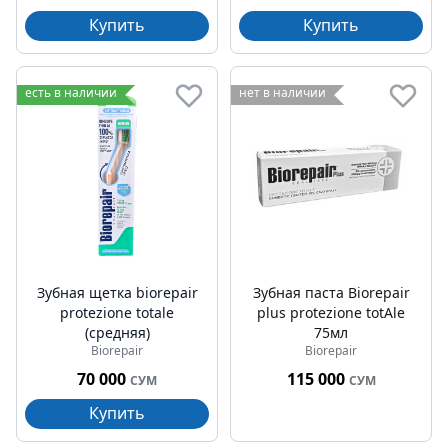
Купить
Купить
есть в наличии
нет в наличии
Зубная щетка biorepair
Зубная паста Biorepair
protezione totale
plus protezione totAle
(средняя)
75мл
Biorepair
Biorepair
70 000
115 000
СУМ
СУМ
Купить