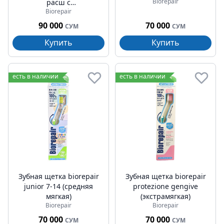
Biorepair
расш с
Biorepair
гидроксиапатитом и
гиалуроновой кислотой
90 000
70 000
СУМ
СУМ
30м
Купить
Купить
есть в наличии
есть в наличии
Зубная щетка biorepair
Зубная щетка biorepair
junior 7-14 (средняя
protezione gengive
мягкая)
(экстрамягкая)
Biorepair
Biorepair
70 000
70 000
СУМ
СУМ