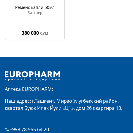
Ременс капли 50мл
Биттнер
380 000
СУМ
Footer
Аптека EUROPHARM:
Наш адрес: г.Ташкент, Мирзо Улугбекский район,
квартал Буюк Ипак Йули «Ц1», дом 26 квартира 13.
+998 78 555 64 20