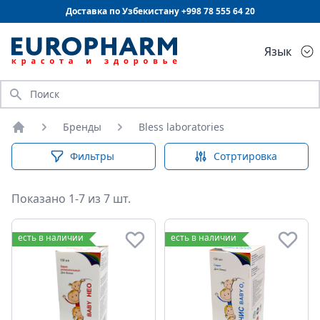
Доставка по Узбекистану +998
78 555 64 20
Язык
Искать
Бренды
Bless laboratories
Главная
Фильтры
Сотртировка
Показано 1-7 из 7 шт.
есть в наличии
есть в наличии