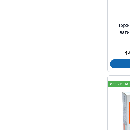
Терж
ваг
1
есть в на