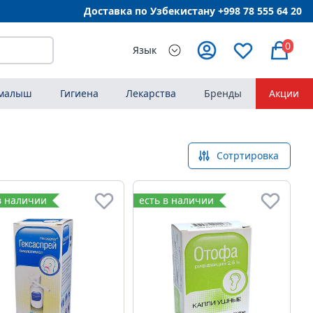
Доставка по Узбекистану +998
78 555 64 20
0
Язык
 малыш
Гигиена
Лекарства
Бренды
Акции
Сотртировка
в наличии
есть в наличии