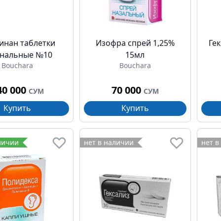
инан таблетки
Изофра спрей 1,25%
Ге
инальные №10
15мл
Bouchara
Bouchara
40 000
70 000
СУМ
СУМ
Купить
Купить
личии
нет в наличии
нет в