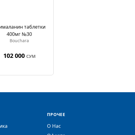
ималанин таблетки
400мг №30
Bouchara
102 000
СУМ
ПРОЧЕЕ
ика
О Нас