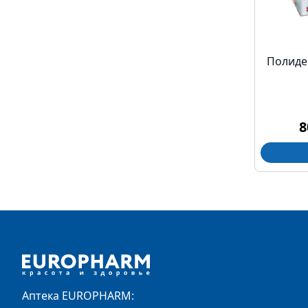
Полиде
8
Footer
Аптека EUROPHARM: