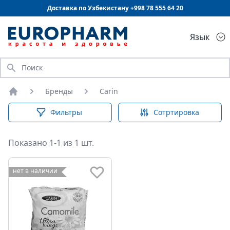
Доставка по Узбекистану +998
78 555 64 20
Язык
Искать
Бренды
Carin
Главная
Фильтры
Сотртировка
Показано 1-1 из 1 шт.
нет в наличии