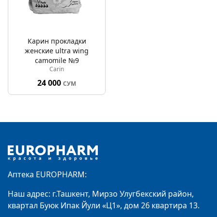
Карин прокладки
женские ultra wing
camomile №9
Carin
24 000
СУМ
Footer
Аптека EUROPHARM:
Наш адрес: г.Ташкент, Мирзо Улугбекский район,
квартал Буюк Ипак Йули «Ц1», дом 26 квартира 13.