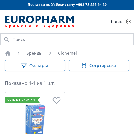
Доставка по Узбекистану +998
78 555 64 20
Язык
Искать
Бренды
Clonemel
Главная
Фильтры
Сотртировка
Показано 1-1 из 1 шт.
есть в наличии