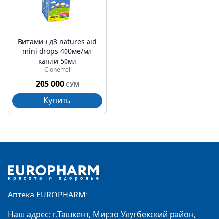
Витамин д3 natures aid
mini drops 400ме/мл
капли 50мл
Clonemel
205 000
СУМ
Купить
Footer
Аптека EUROPHARM:
Наш адрес: г.Ташкент, Мирзо Улугбекский район,