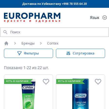
Доставка по Узбекистану +998
78 555 64 20
Язык
Искать
Бренды
Contex
Главная
Фильтры
Сотртировка
Показано 1-22 из 22 шт.
есть в наличии
есть в наличии