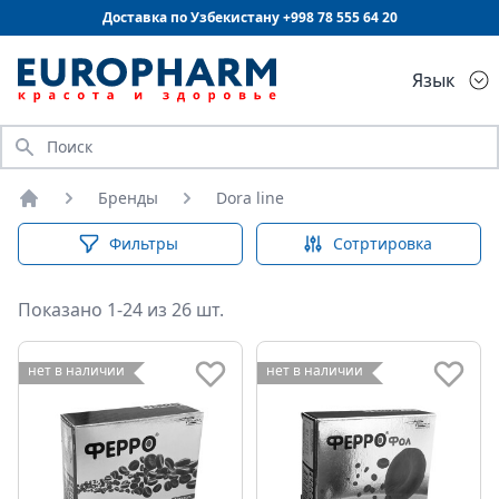
Доставка по Узбекистану +998
78 555 64 20
Язык
Искать
Бренды
Dora line
Главная
Фильтры
Сотртировка
Показано 1-24 из 26 шт.
нет в наличии
нет в наличии