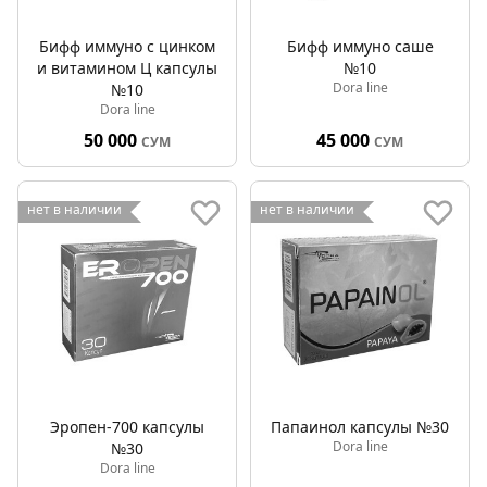
Бифф иммуно с цинком
Бифф иммуно саше
и витамином Ц капсулы
№10
Dora line
№10
Dora line
50 000
45 000
СУМ
СУМ
нет в наличии
нет в наличии
Эропен-700 капсулы
Папаинол капсулы №30
Dora line
№30
Dora line