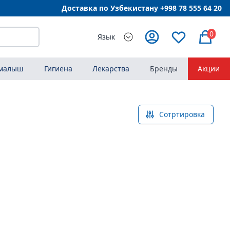
Доставка по Узбекистану +998
78 555 64 20
0
Язык
 малыш
Гигиена
Лекарства
Бренды
Акции
Сотртировка