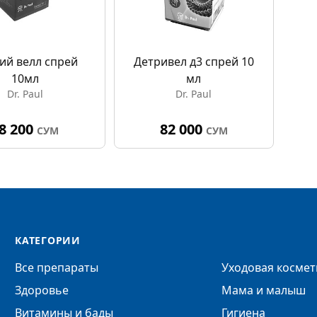
ий велл спрей
Детривел д3 спрей 10
10мл
мл
Dr. Paul
Dr. Paul
8 200
82 000
СУМ
СУМ
КАТЕГОРИИ
Все препараты
Уходовая космет
Здоровье
Мама и малыш
Витамины и бады
Гигиена