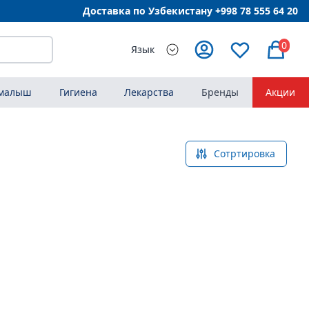
Доставка по Узбекистану +998
78 555 64 20
0
Язык
 малыш
Гигиена
Лекарства
Бренды
Акции
Сотртировка