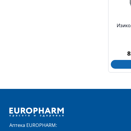
Изико
8
Footer
Аптека EUROPHARM: