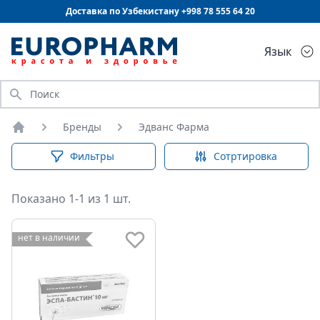
Доставка по Узбекистану +998
78 555 64 20
Язык
Искать
Бренды
Эдванс Фарма
Главная
Фильтры
Сотртировка
Показано 1-1 из 1 шт.
нет в наличии