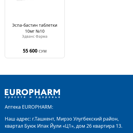
Эспа-бастин таблетки
10мг №10
Эдванс Фарма
55 600
СУМ
Footer
Аптека EUROPHARM:
Наш адрес: г.Ташкент, Мирзо Улугбекский район,
квартал Буюк Ипак Йули «Ц1», дом 26 квартира 13.