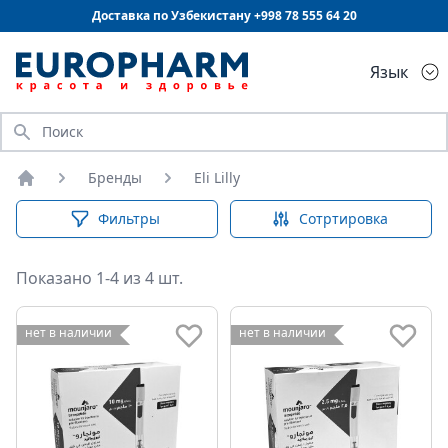
Доставка по Узбекистану +998
78 555 64 20
Язык
Искать
Бренды
Eli Lilly
Главная
Фильтры
Сотртировка
Показано 1-4 из 4 шт.
нет в наличии
нет в наличии