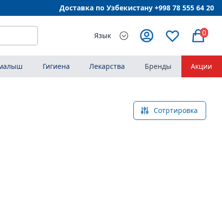
Доставка по Узбекистану +998
78 555 64 20
0
Язык
 малыш
Гигиена
Лекарства
Бренды
Акции
Сотртировка