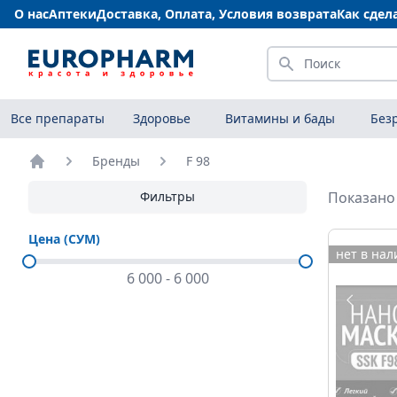
О нас
Аптеки
Доставка, Оплата, Условия возврата
Как сдел
Искать
Все препараты
Здоровье
Витамины и бады
Без
Бренды
F 98
Главная
Фильтры
Показано 
Цена (СУМ)
нет в на
6 000
-
6 000