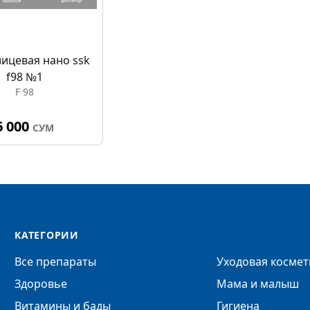
лицевая нано ssk
f98 №1
F 98
6 000
СУМ
КАТЕГОРИИ
Все препараты
Уходовая космет
Здоровье
Мама и малыш
Витамины и бады
Гигиена