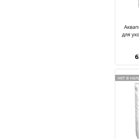
Аквап
для ух
6
нет в на