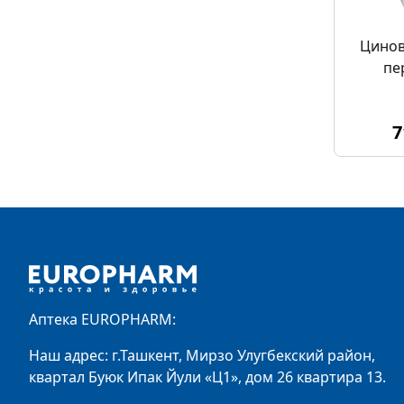
Цинов
пе
7
Footer
Аптека EUROPHARM:
Наш адрес: г.Ташкент, Мирзо Улугбекский район,
квартал Буюк Ипак Йули «Ц1», дом 26 квартира 13.