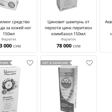
илинг средство
Циновит шампунь от
Акв
ода за кожей ног
перхоти цинк пиритион
150мл
климбазол 150мл
Фармтек
Фармтек
3 000
78 000
СУМ
СУМ
личии
нет в наличии