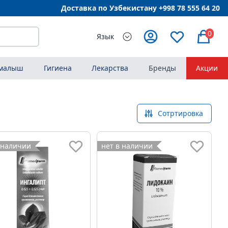
Доставка по Узбекистану +998
78 555 64 20
0
Язык
 малыш
Гигиена
Лекарства
Бренды
Акции
Сотртировка
 наличии
нет в наличии