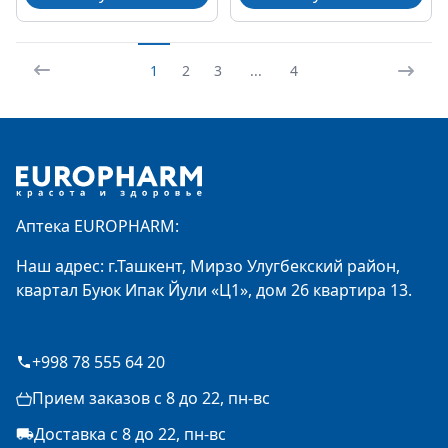
1
2
3
...
4
Footer
Аптека EUROPHARM:
Наш адрес: г.Ташкент, Мирзо Улугбекский район,
квартал Буюк Ипак Йули «Ц1», дом 26 квартира 13.
+998 78 555 64 20
Прием заказов с 8 до 22, пн-вс
Доставка с 8 до 22, пн-вс