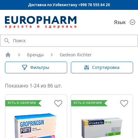
Доставка по Узбекистану +998
78 555 64 20
Язык
Искать
Бренды
Gedeon Richter
Главная
Фильтры
Сотртировка
Показано 1-24 из 86 шт.
есть в наличии
есть в наличии