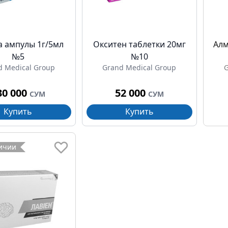
 ампулы 1г/5мл
Окситен таблетки 20мг
Алм
№5
№10
d Medical Group
Grand Medical Group
G
30 000
52 000
СУМ
СУМ
Купить
Купить
личии