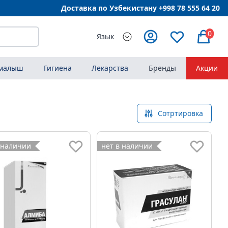
Доставка по Узбекистану +998
78 555 64 20
0
Язык
 малыш
Гигиена
Лекарства
Бренды
Акции
Сотртировка
 наличии
нет в наличии