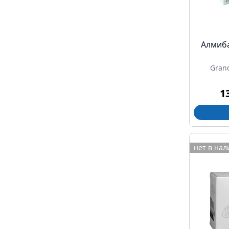
Алмиба
Gran
1
нет в на