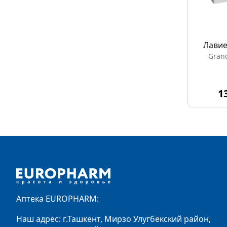
Лавие
Gran
1
Footer
Аптека EUROPHARM:
Наш адрес: г.Ташкент, Мирзо Улугбекский район,