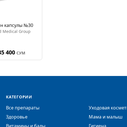
н капсулы №30
d Medical Group
35 400
СУМ
КАТЕГОРИИ
Все препараты
Уходовая космет
Здоровье
Мама и малыш
Витамины и бады
Гигиена