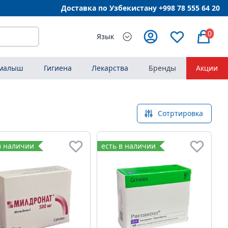
Доставка по Узбекистану +998
78 555 64 20
0
Язык
 малыш
Гигиена
Лекарства
Бренды
Акции
Сотртировка
в наличии
есть в наличии