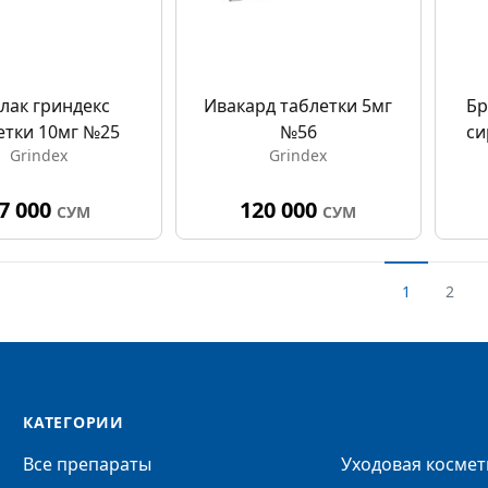
лак гриндекс
Ивакард таблетки 5мг
Бр
етки 10мг №25
№56
си
Grindex
Grindex
7 000
120 000
СУМ
СУМ
1
2
КАТЕГОРИИ
Все препараты
Уходовая космет