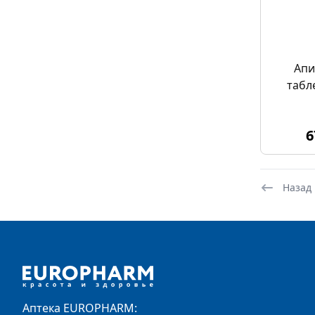
Апи
табл
6
Назад
Footer
Аптека EUROPHARM: