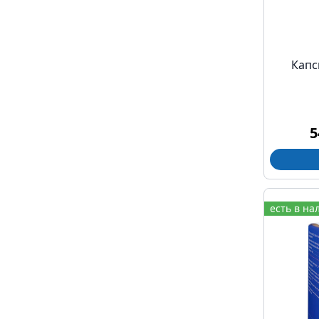
Капс
5
есть в на