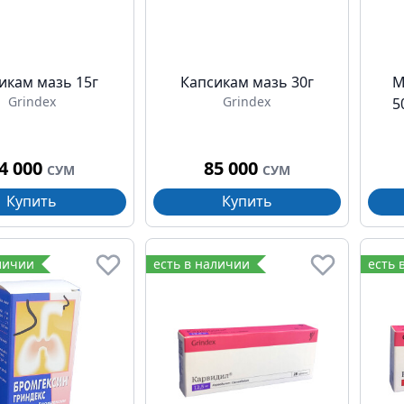
икам мазь 15г
Капсикам мазь 30г
М
Grindex
Grindex
5
4 000
85 000
СУМ
СУМ
Купить
Купить
личии
есть в наличии
есть 