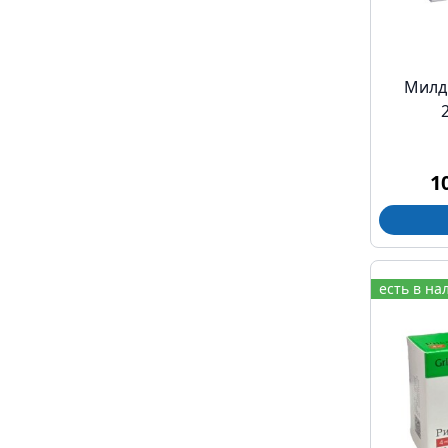
Милд
1
есть в на