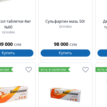
сол таблетки 4мг
Сульфаргин мазь 50г
Д
Grindex
№60
т
Grindex
89 000
98 000
СУМ
СУМ
Купить
Купить
личии
есть в наличии
есть 