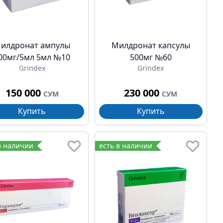
илдронат ампулы
Милдронат капсулы
00мг/5мл 5мл №10
500мг №60
Grindex
Grindex
150 000
230 000
СУМ
СУМ
Купить
Купить
в наличии
есть в наличии