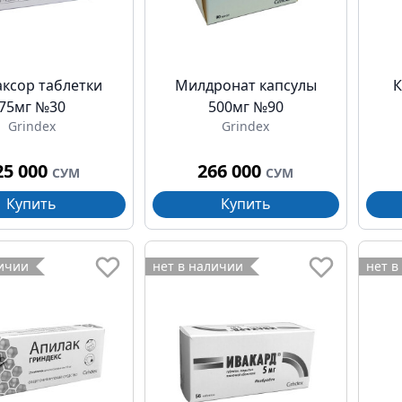
аксор таблетки
Милдронат капсулы
К
75мг №30
500мг №90
Grindex
Grindex
25 000
266 000
СУМ
СУМ
Купить
Купить
личии
нет в наличии
нет в