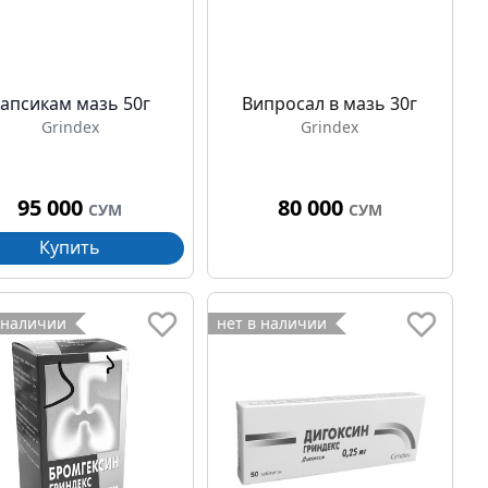
апсикам мазь 50г
Випросал в мазь 30г
Grindex
Grindex
95 000
80 000
СУМ
СУМ
Купить
 наличии
нет в наличии