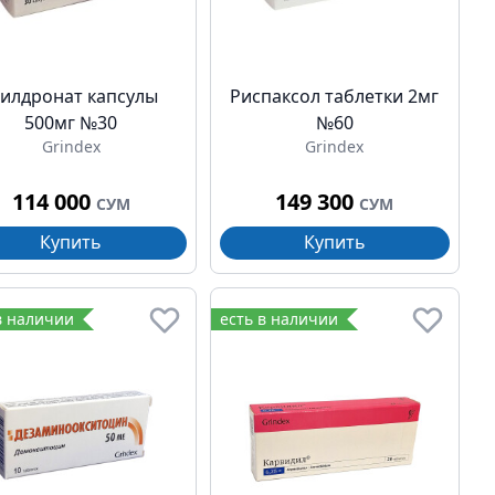
илдронат капсулы
Риспаксол таблетки 2мг
500мг №30
№60
Grindex
Grindex
114 000
149 300
СУМ
СУМ
Купить
Купить
в наличии
есть в наличии