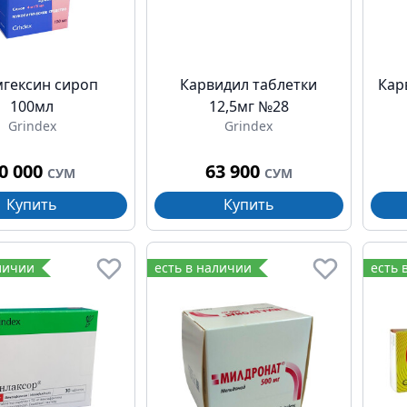
гексин сироп
Карвидил таблетки
Кар
100мл
12,5мг №28
Grindex
Grindex
0 000
63 900
СУМ
СУМ
Купить
Купить
личии
есть в наличии
есть 