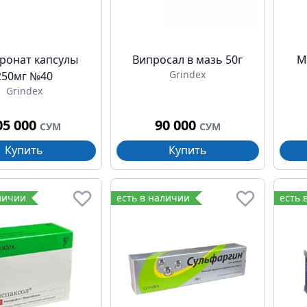
ронат капсулы
Випросал в мазь 50г
М
Grindex
250мг №40
Grindex
05 000
90 000
СУМ
СУМ
Купить
Купить
личии
есть в наличии
есть 