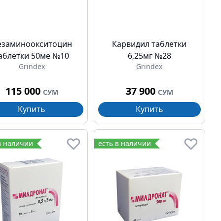
езаминоокситоцин
Карвидил таблетки
аблетки 50ме №10
6,25мг №28
Grindex
Grindex
115 000
37 900
СУМ
СУМ
Купить
Купить
в наличии
есть в наличии