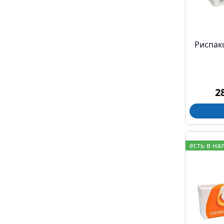
Риспак
2
есть в на