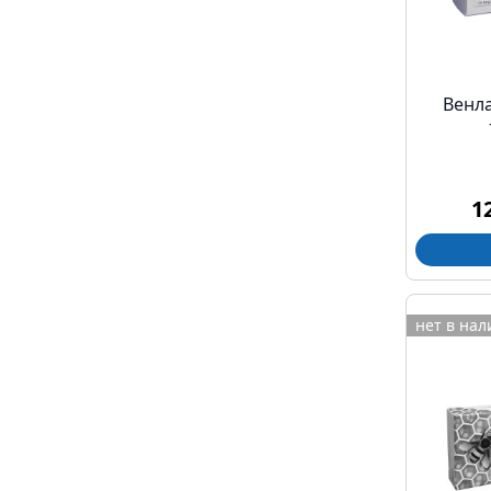
Венл
1
нет в на