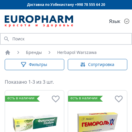
Доставка по Узбекистану +998
78 555 64 20
Язык
Искать
Бренды
Herbapol Warszawa
Главная
Фильтры
Сотртировка
Показано 1-3 из 3 шт.
есть в наличии
есть в наличии