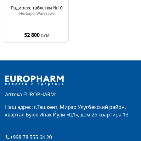
Радирекс таблетки №10
Herbapol Warszawa
52 800
СУМ
Footer
Аптека EUROPHARM:
Наш адрес: г.Ташкент, Мирзо Улугбекский район,
квартал Буюк Ипак Йули «Ц1», дом 26 квартира 13.
+998 78 555 64 20